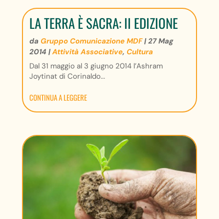
LA TERRA È SACRA: II EDIZIONE
da
Gruppo Comunicazione MDF
|
27 Mag
2014
|
Attività Associative
,
Cultura
Dal 31 maggio al 3 giugno 2014 l’Ashram
Joytinat di Corinaldo...
CONTINUA A LEGGERE