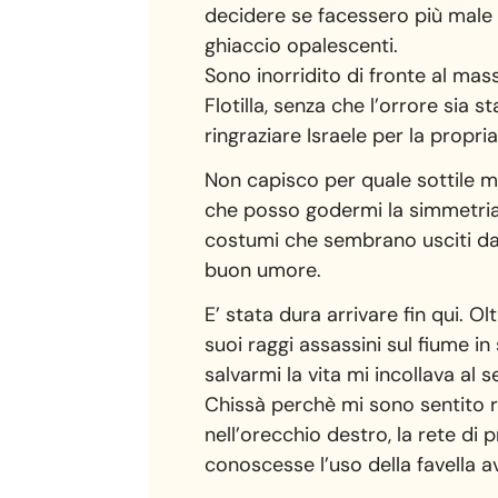
decidere se facessero più male l
ghiaccio opalescenti.
Sono inorridito di fronte al mas
Flotilla, senza che l’orrore sia 
ringraziare Israele per la propr
Non capisco per quale sottile m
che posso godermi la simmetria d
costumi che sembrano usciti da 
buon umore.
E’ stata dura arrivare fin qui. 
suoi raggi assassini sul fiume i
salvarmi la vita mi incollava al 
Chissà perchè mi sono sentito ri
nell’orecchio destro, la rete di 
conoscesse l’uso della favella a