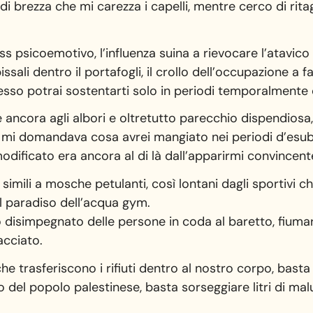
i brezza che mi carezza i capelli, mentre cerco di rita
s psicoemotivo, l’influenza suina a rievocare l’atavico t
ssali dentro il portafogli, il crollo dell’occupazione a f
esso potrai sostentarti solo in periodi temporalmente ci
 ancora agli albori e oltretutto parecchio dispendiosa,
 mi domandava cosa avrei mangiato nei periodi d’esub
dificato era ancora al di là dall’apparirmi convincent
imili a mosche petulanti, così lontani dagli sportivi c
l paradiso dell’acqua gym.
cio disimpegnato delle persone in coda al baretto, fi
acciato.
he trasferiscono i rifiuti dentro al nostro corpo, basta
cro del popolo palestinese, basta sorseggiare litri di m