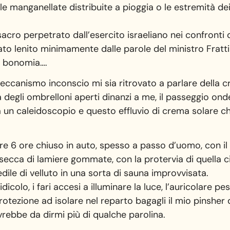
e manganellate distribuite a pioggia o le estremità dei 
sacro perpetrato dall’esercito israeliano nei confronti 
stato lenito minimamente dalle parole del ministro Frattin
ia bonomia….
eccanismo inconscio mi sia ritrovato a parlare della 
egli ombrelloni aperti dinanzi a me, il passeggio onde
un caleidoscopio e questo effluvio di crema solare che 
Oltre 6 ore chiuso in auto, spesso a passo d’uomo, con i
n secca di lamiere gommate, con la protervia di quella
sedile di velluto in una sorta di sauna improvvisata.
dicolo, i fari accesi a illuminare la luce, l’auricolare
protezione ad isolare nel reparto bagagli il mio pinsher
vrebbe da dirmi più di qualche parolina.