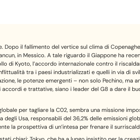
. Dopo il fallimento del vertice sul clima di Copenaghe
Cancun, in Messico. A tale riguardo il Giappone ha re
collo di Kyoto, l’accordo internazionale contro il riscal
ittualità tra i paesi industrializzati e quelli in via di sv
zione, le potenze emergenti – non solo Pechino, ma a
accordi e trattative, siano i leader del G8 a dare il b
obale per tagliare la C02, sembra una missione impossib
 degli Usa, responsabili del 36,2% delle emissioni globa
te la prospettiva di un’intesa per frenare il surrisca
tati chiari: Tokyo, che ha a lungo insistito per la crea