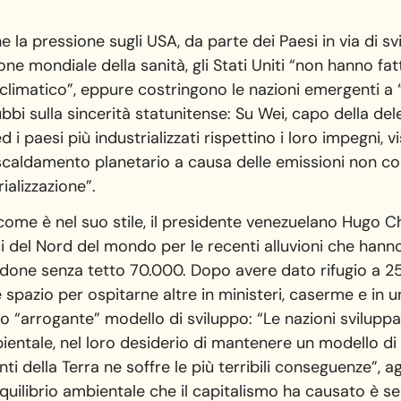
a pressione sugli USA, da parte dei Paesi in via di s
ne mondiale della sanità, gli Stati Uniti “non hanno fa
matico”, eppure costringono le nazioni emergenti a “su
ubbi sulla sincerità statunitense: Su Wei, capo della del
i paesi più industrializzati rispettino i loro impegni,
 riscaldamento planetario a causa delle emissioni non co
ializzazione”.
 come è nel suo stile, il presidente venezuelano Hugo C
i del Nord del mondo per le recenti alluvioni che hanno
one senza tetto 70.000. Dopo avere dato rifugio a 25
e spazio per ospitarne altre in ministeri, caserme e in
uo “arrogante” modello di sviluppo: “Le nazioni svilupp
ientale, nel loro desiderio di mantenere un modello di
i della Terra ne soffre le più terribili conseguenze”, 
squilibrio ambientale che il capitalismo ha causato è s