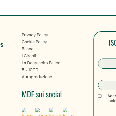
Privacy Policy
IS
Cookie Policy
PS
Bilanci
I Circoli
La Decrescita Felice
5 x 1000
Autoproduzione
MDF sui social
Acco
indi