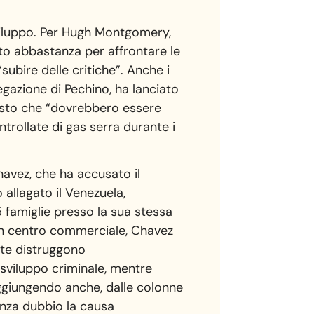
viluppo. Per Hugh Montgomery,
tto abbastanza per affrontare le
bire delle critiche”. Anche i
egazione di Pechino, ha lanciato
 visto che “dovrebbero essere
ntrollate di gas serra durante i
havez, che ha accusato il
 allagato il Venezuela,
 famiglie presso la sua stessa
 un centro commerciale, Chavez
ate distruggono
 sviluppo criminale, mentre
aggiungendo anche, dalle colonne
enza dubbio la causa