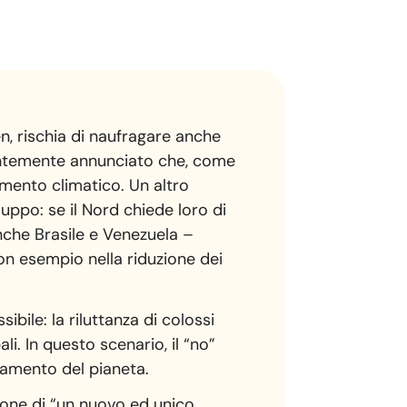
n, rischia di naufragare anche
centemente annunciato che, come
damento climatico. Un altro
iluppo: se il Nord chiede loro di
nche Brasile e Venezuela –
uon esempio nella riduzione dei
ile: la riluttanza di colossi
li. In questo scenario, il “no”
ldamento del pianeta.
zione di “un nuovo ed unico