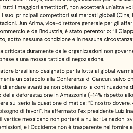
 tutti i maggiori emettitori”, non accetterà un’altra vo
 I suoi principali competitori sui mercati globali (Cina,
azioni. Jun Arima, vice-direttore generale per gli affar
mmercio e dell’industria, è stato perentorio: “Il Giappo
oto, sotto nessuna condizione e in nessuna circostanza
a criticata duramente dalle organizzazioni non governa
ponese a una mossa tattica di negoziazione.
atore brasiliano designato per la lotta al global warm
ente un ostacolo alla Conferenza di Cancun, salvo che
i andare avanti se non otteniamo la continuazione del
sto della deforestazione in Amazzonia (-14% rispetto all
e sul serio la questione climatica: “È nostro dovere,
ogno di favori”, ha affermato l’ex presidente Luiz Ina
il vertice messicano non porterà a nulla: “Le nazioni sv
 emissioni, e l’Occidente non è trasparente nel fornire a