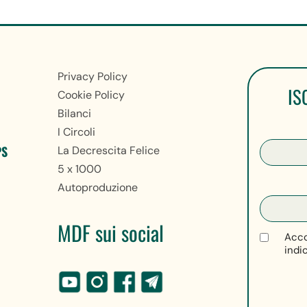
Privacy Policy
IS
Cookie Policy
Bilanci
I Circoli
PS
La Decrescita Felice
5 x 1000
Autoproduzione
MDF sui social
Acco
indi