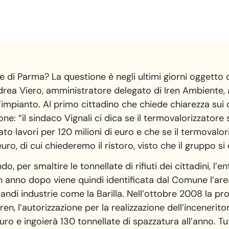
ore di Parma? La questione è negli ultimi giorni oggetto 
 Andrea Viero, amministratore delegato di Iren Ambiente
’impianto. Al primo cittadino che chiede chiarezza sui c
ne: “il sindaco Vignali ci dica se il termovalorizzatore
o lavori per 120 milioni di euro e che se il termovalori
uro, di cui chiederemo il ristoro, visto che il gruppo si
 per smaltire le tonnellate di rifiuti dei cittadini, l’
 Un anno dopo viene quindi identificata dal Comune l’are
grandi industrie come la Barilla. Nell’ottobre 2008 la pr
i Iren, l’autorizzazione per la realizzazione dell’incener
euro e ingoierà 130 tonnellate di spazzatura all’anno. 