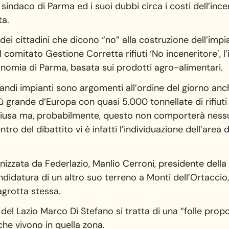
l sindaco di Parma ed i suoi dubbi circa i costi dell’in
ta.
ei cittadini che dicono “no” alla costruzione dell’impi
del comitato Gestione Corretta rifiuti ‘No inceneritore’
onomia di Parma, basata sui prodotti agro-alimentari.
grandi impianti sono argomenti all’ordine del giorno an
ù grande d’Europa con quasi 5.000 tonnellate di rifiuti
chiusa ma, probabilmente, questo non comporterà nessu
entro del dibattito vi è infatti l’individuazione dell’are
anizzata da Federlazio, Manlio Cerroni, presidente della 
didatura di un altro suo terreno a Monti dell’Ortaccio
lagrotta stessa.
 del Lazio Marco Di Stefano si tratta di una “folle pr
 che vivono in quella zona.