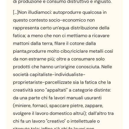
di produzione e consumo distruttivo e ingiusto.
[…]Non illudiamoci: autoprodurre qualcosa in
questo contesto socio-economico non
rappresenta certo un’equa distribuzione della
fatica; a meno che non ci mettiamo a ricavare
mattoni dalla terra, filare il cotone dalla
pianta,produrre molto cibo,riciclare metalli così
da non estrarne più; oltre a consumare solo
prodotti che hanno un’origine conosciuta. Nelle
società capitaliste-individualiste-
proprietariste-parcellizzate sia la fatica che la
creatività sono "appaltati" a categorie distinte:
da una parte chi fa lavori manuali usuranti
(miniere, fornaci, spaccare pietre, zappare,
svolgere il lavoro domestico altrui); dall’altro tra
chi fa un lavoro "creativo" o intellettuale o
ritenuto tale; infine c’è chi fa lavori non