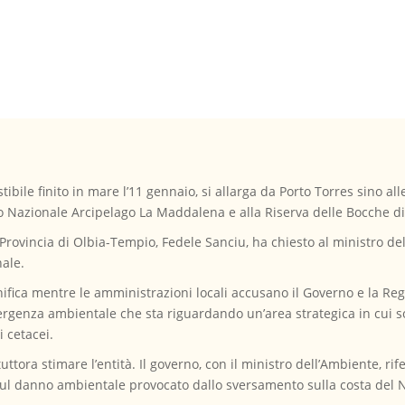
ibile finito in mare l’11 gennaio, si allarga da Porto Torres sino all
rco Nazionale Arcipelago La Maddalena e alla Riserva delle Bocche di 
 Provincia di Olbia-Tempio, Fedele Sanciu, ha chiesto al ministro de
nale.
ifica mentre le amministrazioni locali accusano il Governo e la Re
genza ambientale che sta riguardando un’area strategica in cui son
 cetacei.
e tuttora stimare l’entità. Il governo, con il ministro dell’Ambiente, r
 danno ambientale provocato dallo sversamento sulla costa del 