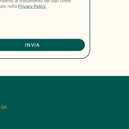
nsento al trattamento dei dati come
cato nella
Privacy Policy.
C-SA