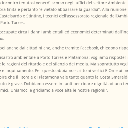
ncontro tenutosi venerdì scorso negli uffici del settore Ambiente 
a finita e pertanto “è vietato abbassare la guardia”. Alla riunione 
astelsardo e Stintino, i tecnici dell’assessorato regionale dell’Ambien
 Porto Torres.
eoccupate circa i danni ambientali ed economici determinati dall’inc
mo.
poi anche dai cittadini che, anche tramite Facebook, chiedono rispo
sastro ambientale a Porto Torres e Platamona: vogliamo risposte!’ si
 le ragioni del ritardo e del silenzio dei media. Ma soprattutto vogl
e e inquinamento. Per questo abbiamo scritto ai vertici E.On e ai m
pire che il litorale di Platamona vale tanto quanto la Costa Smerald
duto è grave. Dobbiamo essere in tanti per ridare dignità ad una te
mici. Uniamoci e gridiamo a voce alta le nostre ragioni!".