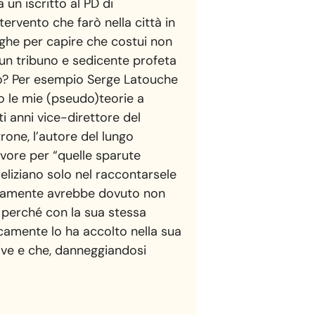
un iscritto al PD di
ervento che farò nella città in
righe per capire che costui non
i un tribuno e sedicente profeta
arlo? Per esempio Serge Latouche
o le mie (pseudo)teorie a
i anni vice-direttore del
rone, l’autore del lungo
ivore per “quelle sparute
deliziano solo nel raccontarsele
escamente avrebbe dovuto non
n perché con la sua stessa
icamente lo ha accolto nella sua
rive e che, danneggiandosi