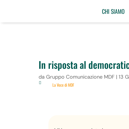
CHI SIAMO
In risposta al democrati
da
Gruppo Comunicazione MDF
|
13 G

La Voce di MDF