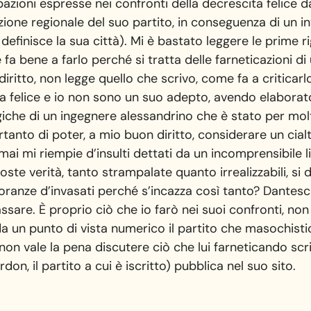
zioni espresse nei confronti della decrescita felice da 
one regionale del suo partito, in conseguenza di un int
definisce la sua città). Mi è bastato leggere le prime 
e fa bene a farlo perché si tratta delle farneticazioni d
 diritto, non legge quello che scrivo, come fa a critic
ta felice e io non sono un suo adepto, avendo elaborat
giche di un ingegnere alessandrino che è stato per molt
anto di poter, a mio buon diritto, considerare un cialt
mai mi riempie d’insulti dettati da un incomprensibile l
te verità, tanto strampalate quanto irrealizzabili, si 
noranze d’invasati perché s’incazza così tanto? Dant
ssare. È proprio ciò che io farò nei suoi confronti, no
da un punto di vista numerico il partito che masochist
non vale la pena discutere ciò che lui farneticando sc
don, il partito a cui è iscritto) pubblica nel suo sito.