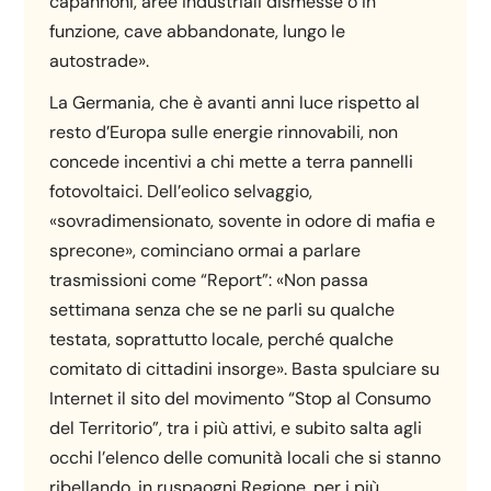
capannoni, aree industriali dismesse o in
funzione, cave abbandonate, lungo le
autostrade».
La Germania, che è avanti anni luce rispetto al
resto d’Europa sulle energie rinnovabili, non
concede incentivi a chi mette a terra pannelli
fotovoltaici. Dell’eolico selvaggio,
«sovradimensionato, sovente in odore di mafia e
sprecone», cominciano ormai a parlare
trasmissioni come “Report”: «Non passa
settimana senza che se ne parli su qualche
testata, soprattutto locale, perché qualche
comitato di cittadini insorge». Basta spulciare su
Internet il sito del movimento “Stop al Consumo
del Territorio”, tra i più attivi, e subito salta agli
occhi l’elenco delle comunità locali che si stanno
ribellando, in ruspaogni Regione, per i più