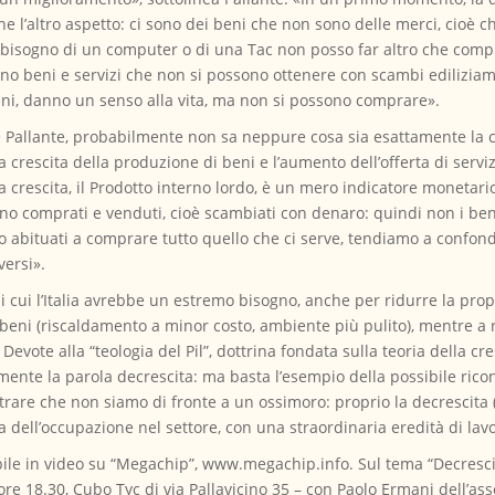
e l’altro aspetto: ci sono dei beni che non sono delle merci, cioè
bisogno di un computer o di una Tac non posso far altro che comp
no beni e servizi che non si possono ottenere con scambi ediliziamerc
beni, danno un senso alla vita, ma non si possono comprare».
ge Pallante, probabilmente non sa neppure cosa sia esattamente la 
crescita della produzione di beni e l’aumento dell’offerta di servizi,
ella crescita, il Prodotto interno lordo, è un mero indicatore moneta
ngono comprati e venduti, cioè scambiati con denaro: quindi non i be
 abituati a comprare tutto quello che ci serve, tendiamo a confond
versi».
 di cui l’Italia avrebbe un estremo bisogno, anche per ridurre la pr
beni (riscaldamento a minor costo, ambiente più pulito), mentre a 
Devote alla “teologia del Pil”, dottrina fondata sulla teoria della c
nte la parola decrescita: ma basta l’esempio della possibile riconv
rare che non siamo di fronte a un ossimoro: proprio la decrescita (d
dell’occupazione nel settore, con una straordinaria eredità di lavo
isibile in video su “Megachip”, www.megachip.info. Sul tema “Decre
ore 18.30, Cubo Tyc di via Pallavicino 35 – con Paolo Ermani dell’as