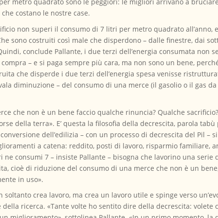
 per metro quadrato sono le peggiori: le migliori arrivano a bruciar
 che costano le nostre case.
icio non superi il consumo di 7 litri per metro quadrato all’anno, e 
 sono costruiti così male che disperdono – dalle finestre, dai sottot
Quindi, conclude Pallante, i due terzi dell’energia consumata non s
i compra – e si paga sempre più cara, ma non sono un bene, perch
ruita che disperde i due terzi dell’energia spesa venisse ristruttur
vala diminuzione – del consumo di una merce (il gasolio o il gas d
rce che non è un bene faccio qualche rinuncia? Qualche sacrificio
orse della terra». E’ questa la filosofia della decrescita, parola tabù
iconversione dell’edilizia – con un processo di decrescita del Pil – 
lioramenti a catena: reddito, posti di lavoro, risparmio familiare,
ne consumi 7 – insiste Pallante – bisogna che lavorino una serie di
ita, cioè di riduzione del consumo di una merce che non è un bene, 
mente in uso».
 soltanto crea lavoro, ma crea un lavoro utile e spinge verso un’e
ella ricerca. «Tante volte ho sentito dire della decrescita: volete c
o un miglioramento», sottolinea Pallante. «In un primo momento, la 