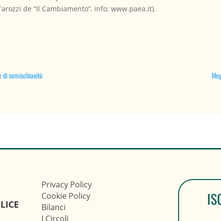
 Tarozzi de “Il Cambiamento”, info: www.paea.it).
e di semischiavitù
Megl
Privacy Policy
IS
Cookie Policy
LICE
Bilanci
I Circoli