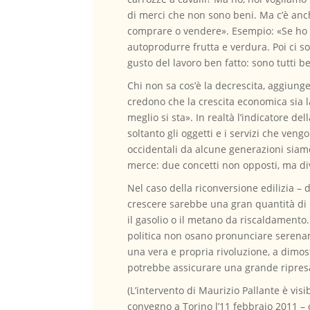
di merci che non sono beni. Ma c’è anch
comprare o vendere». Esempio: «Se ho 
autoprodurre frutta e verdura. Poi ci so
gusto del lavoro ben fatto: sono tutti 
Chi non sa cos’è la decrescita, aggiun
credono che la crescita economica sia la 
meglio si sta». In realtà l’indicatore d
soltanto gli oggetti e i servizi che ve
occidentali da alcune generazioni siamo
merce: due concetti non opposti, ma di
Nel caso della riconversione edilizia –
crescere sarebbe una gran quantità di 
il gasolio o il metano da riscaldamento. 
politica non osano pronunciare serename
una vera e propria rivoluzione, a dimost
potrebbe assicurare una grande ripresa 
(L’intervento di Maurizio Pallante è v
convegno a Torino l’11 febbraio 2011 – 