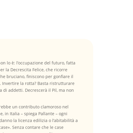
n lo è: l’occupazione del futuro, fatta
r la Decrescita Felice, che ricorre
che bruciano, finiscono per gonfiare il
Invertire la rotta? Basta ristrutturare
a di addetti. Decrescerà il Pil, ma non
arebbe un contributo clamoroso nel
e, in Italia – spiega Pallante – ogni
no la licenza edilizia o l’abitabilità a
case». Senza contare che le case