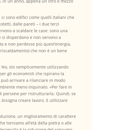
e, in un anno, appena un litro e mezzo
ci sono edifici come quelli italiani che
etti, dalle pareti – i due terzi
ervono a scaldare le case: sono una
é si disperdono e non servono a
ata e non perdesse più quest’energia,
a riscaldamento) che non è un bene
? No, sto semplicemente utilizzando
 per gli economisti che ispirano la
si può arrivare a rilanciare in modo
 ambiente meno inquinato. «Per fare in
 persone per ristrutturarla. Quindi, se
bisogna creare lavoro. E utilizzare
voluzione, un miglioramento di carattere
he torniamo all’età della pietra o alle
decrescita è la riduzione del consumo