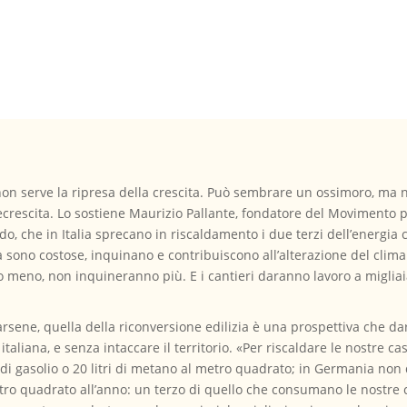
non serve la ripresa della crescita. Può sembrare un ossimoro, ma no
decrescita. Lo sostiene Maurizio Pallante, fondatore del Movimento pe
odo, che in Italia sprecano in riscaldamento i due terzi dell’energia 
a sono costose, inquinano e contribuiscono all’alterazione del clima. 
no meno, non inquineranno più. E i cantieri daranno lavoro a migliai
rsene, quella della riconversione edilizia è una prospettiva che d
taliana, e senza intaccare il territorio. «Per riscaldare le nostre cas
gasolio o 20 litri di metano al metro quadrato; in Germania non dan
etro quadrato all’anno: un terzo di quello che consumano le nostre 