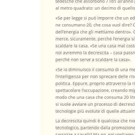
tedesche che assorbono 7 litri all’anno
al metro quadrato: un decimo di quello
«Se per legge si può imporre che un edif
ne consumano 20, che cosa vuol dire? Che
dell’energia che gli mettiamo dentro». 
merce, sicuramente, perché l’energia s
scaldare la casa. «Se una casa mal cost
noi avremmo la decrescita – casa passi
perché non serve a scaldare la casa».
«Se io diminuisco il consumo di una me
l’intelligenza per non sprecare delle ris
politica. Eppure, proprio attraverso la r
spettacolare l’occupazione, creando mig
modo che una casa che consuma 20 litri 
si vuole avviare un processo di decresc
tecnologie più evolute di quelle attual
La decrescita quindi è qualcosa che non
tecnologico, partendo dalla promozione d
carrozze a cavalli? Ma no, noi vogliam