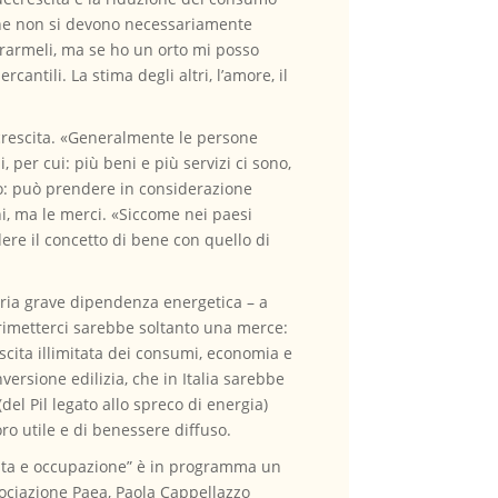
 che non si devono necessariamente
rarmeli, ma se ho un orto mi posso
antili. La stima degli altri, l’amore, il
crescita. «Generalmente le persone
 per cui: più beni e più servizi ci sono,
rio: può prendere in considerazione
ni, ma le merci. «Siccome nei paesi
ere il concetto di bene con quello di
opria grave dipendenza energetica – a
rimetterci sarebbe soltanto una merce:
rescita illimitata dei consumi, economia e
ersione edilizia, che in Italia sarebbe
el Pil legato allo spreco di energia)
ro utile e di benessere diffuso.
scita e occupazione” è in programma un
sociazione Paea, Paola Cappellazzo