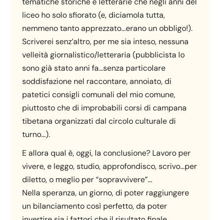
tematiche storiche e letterarie che negli anni del
liceo ho solo sfiorato (e, diciamola tutta,
nemmeno tanto apprezzato…erano un obbligo!).
Scriverei senz’altro, per me sia inteso, nessuna
velleità giornalistico/letteraria (pubblicista lo
sono già stato anni fa…senza particolare
soddisfazione nel raccontare, annoiato, di
patetici consigli comunali del mio comune,
piuttosto che di improbabili corsi di campana
tibetana organizzati dal circolo culturale di
turno…).
E allora qual è, oggi, la conclusione? Lavoro per
vivere, e leggo, studio, approfondisco, scrivo…per
diletto, o meglio per “sopravvivere”…
Nella speranza, un giorno, di poter raggiungere
un bilanciamento così perfetto, da poter
invertire sia i fattori che il risultato finale…