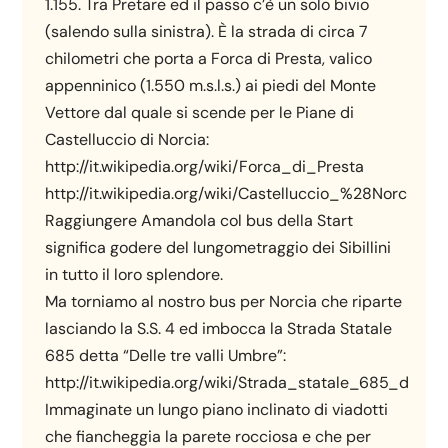
1.155. Tra Pretare ed il passo c’è un solo bivio
(salendo sulla sinistra). È la strada di circa 7
chilometri che porta a Forca di Presta, valico
appenninico (1.550 m.s.l.s.) ai piedi del Monte
Vettore dal quale si scende per le Piane di
Castelluccio di Norcia:
http://it.wikipedia.org/wiki/Forca_di_Presta
http://it.wikipedia.org/wiki/Castelluccio_%28Norcia%2
Raggiungere Amandola col bus della Start
significa godere del lungometraggio dei Sibillini
in tutto il loro splendore.
Ma torniamo al nostro bus per Norcia che riparte
lasciando la S.S. 4 ed imbocca la Strada Statale
685 detta “Delle tre valli Umbre”:
http://it.wikipedia.org/wiki/Strada_statale_685_delle
Immaginate un lungo piano inclinato di viadotti
che fiancheggia la parete rocciosa e che per