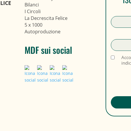
LICE
Bilanci
I Circoli
La Decrescita Felice
5 x 1000
Autoproduzione
MDF sui social
Acco
indi