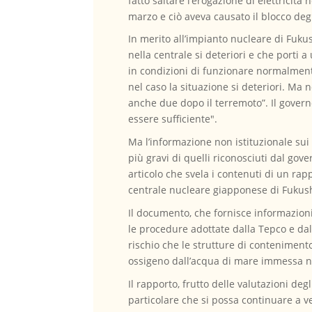
fatto saltare l’erogazione di elettricità 
marzo e ciò aveva causato il blocco deg
In merito all’impianto nucleare di Fuk
nella centrale si deteriori e che porti 
in condizioni di funzionare normalment
nel caso la situazione si deteriori. Ma 
anche due dopo il terremoto”. Il govern
essere sufficiente".
Ma l’informazione non istituzionale sui 
più gravi di quelli riconosciuti dal gov
articolo che svela i contenuti di un ra
centrale nucleare giapponese di Fuku
Il documento, che fornisce informazioni
le procedure adottate dalla Tepco e dal
rischio che le strutture di contenimento
ossigeno dall’acqua di mare immessa ne
Il rapporto, frutto delle valutazioni de
particolare che si possa continuare a 