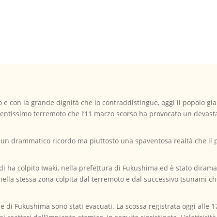
ro e con la grande dignità che lo contraddistingue, oggi il popolo 
olentissimo terremoto che l’11 marzo scorso ha provocato un devasta
 un drammatico ricordo ma piuttosto una spaventosa realtà che il 
radi ha colpito Iwaki, nella prefettura di Fukushima ed è stato diram
ella stessa zona colpita dal terremoto e dal successivo tsunami ch
e di Fukushima sono stati evacuati. La scossa registrata oggi alle 17,