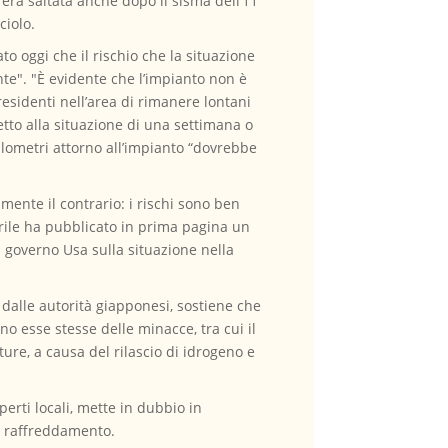
tà era saltata anche dopo il sisma dell’11
ciolo.
 oggi che il rischio che la situazione
nte". "È evidente che l’impianto non è
sidenti nell’area di rimanere lontani
etto alla situazione di una settimana o
ilometri attorno all’impianto “dovrebbe
mente il contrario: i rischi sono ben
aprile ha pubblicato in prima pagina un
l governo Usa sulla situazione nella
 dalle autorità giapponesi, sostiene che
o esse stesse delle minacce, tra cui il
ture, a causa del rilascio di idrogeno e
perti locali, mette in dubbio in
i raffreddamento.