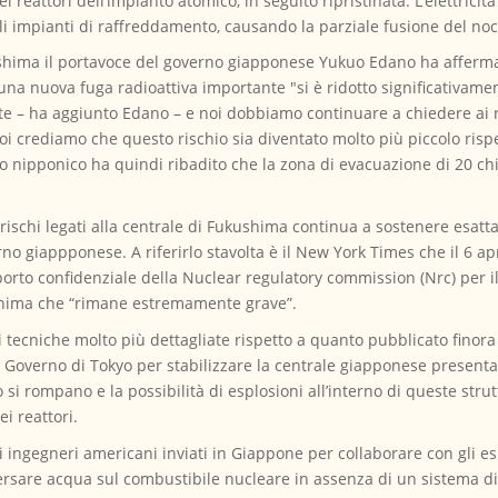
nei reattori dell’impianto atomico, in seguito ripristinata. L’elettrici
li impianti di raffreddamento, causando la parziale fusione del noc
ushima il portavoce del governo giapponese Yukuo Edano ha affermato
a una nuova fuga radioattiva importante "si è ridotto significativame
e – ha aggiunto Edano – e noi dobbiamo continuare a chiedere ai re
noi crediamo che questo rischio sia diventato molto più piccolo risp
o nipponico ha quindi ribadito che la zona di evacuazione di 20 ch
rischi legati alla centrale di Fukushima continua a sostenere esatta
erno giappponese. A riferirlo stavolta è il New York Times che il 6 
pporto confidenziale della Nuclear regulatory commission (Nrc) per i
shima che “rimane estremamente grave”.
 tecniche molto più dettagliate rispetto a quanto pubblicato finora
 Governo di Tokyo per stabilizzare la centrale giapponese presentan
 si rompano e la possibilità di esplosioni all’interno di queste strut
i reattori.
gli ingegneri americani inviati in Giappone per collaborare con gli es
versare acqua sul combustibile nucleare in assenza di un sistema d