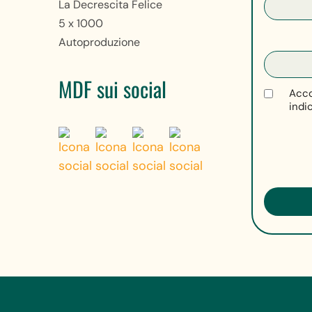
La Decrescita Felice
5 x 1000
Autoproduzione
MDF sui social
Acco
indi