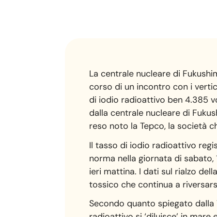
La centrale nucleare di Fukushi
corso di un incontro con i verti
di iodio radioattivo ben 4.385 v
dalla centrale nucleare di Fuku
reso noto la Tepco, la società c
Il tasso di iodio radioattivo reg
norma nella giornata di sabato,
ieri mattina. I dati sul rialzo de
tossico che continua a riversars
Secondo quanto spiegato dalla T
radioattivo si ‘diluisce’ in mare