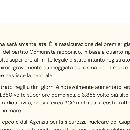
ma sarà smantellata. È la rassicurazione del premier g
ci del partito Comunista nipponico, in base a quanto ri
olte superiore al limite legale è stato intanto registra
shima, gravemente danneggiata dal sisma dell’11 marzo 
he gestisce la centrale.
istrato negli ultimi giorni è notevolmente aumentato: er
 1.850 volte superiore domenica, e 3.355 volte più alto
lla radioattività, presi a circa 300 metri dalla costa, raf
i in mare.
epco e dall’Agenzia per la sicurezza nucleare del Gia
 e non comporta rischi importanti per animali e alghe ma