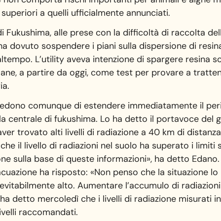
superiori a quelli ufficialmente annunciati.
di Fukushima, alle prese con la difficoltà di raccolta de
, ha dovuto sospendere i piani sulla dispersione di resina
ltempo. L’utility aveva intenzione di spargere resina so
ane, a partire da oggi, come test per provare a tratten
ia.
vedono comunque di estendere immediatamente il peri
la centrale di fukushima. Lo ha detto il portavoce del
aver trovato alti livelli di radiazione a 40 km di distanz
 il livello di radiazioni nel suolo ha superato i limiti s
one sulla base di queste informazioni», ha detto Edano.
uazione ha risposto: «Non penso che la situazione lo i
è inevitabilmente alto. Aumentare l’accumulo di radiazio
 ha detto mercoledì che i livelli di radiazione misurati 
ivelli raccomandati.