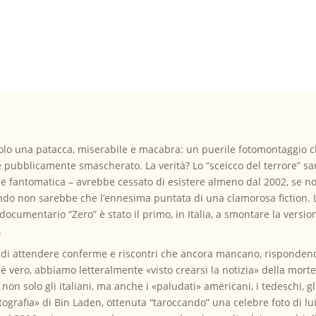
lo una patacca, miserabile e macabra: un puerile fotomontaggio che
e e pubblicamente smascherato. La verità? Lo “sceicco del terrore” 
a e fantomatica – avrebbe cessato di esistere almeno dal 2002, se n
ondo non sarebbe che l’ennesima puntata di una clamorosa fiction. 
 documentario “Zero” è stato il primo, in Italia, a smontare la versio
.
i attendere conferme e riscontri che ancora mancano, rispondendo 
è vero, abbiamo letteralmente «visto crearsi la notizia» della mor
 non solo gli italiani, ma anche i «paludati» americani, i tedeschi, g
grafia» di Bin Laden, ottenuta “taroccando” una celebre foto di lui 