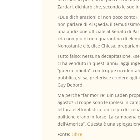
Zardari, dichiarò che, secondo le sue 
«Due dichiarazioni di non poco conto», 
non parlare di Al Qaeda, il temutissim
una audizione ufficiale al Senato di P
«da non più di una quarantina di elemen
Nonostante ciò, dice Chiesa, prepariamo
Tutto falso: nessuna decapitazione, «s
ci ha venduto in questi anni», aggiunge 
“guerra infinita”, con truppe occidental
pubblica, si sa, preferisce credere agli 
Guy Debord.
Ma perché “far morire” Bin Laden propri
agosto? «Troppe sono le ipotesi in camp
lettura elettoralistica: un colpo di sc
politiche erano in forse. La campagna el
dell’America”. Questa è una spiegazione
Fonte:
Libre