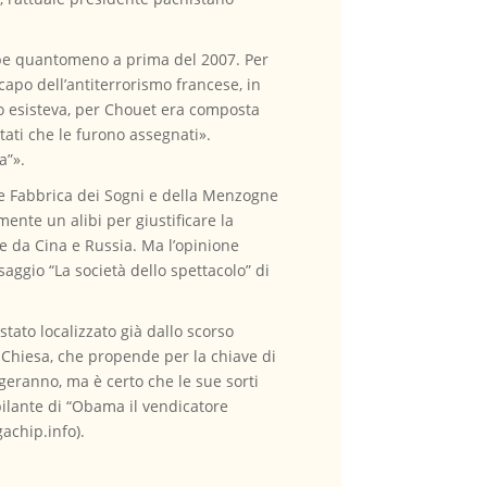
ebbe quantomeno a prima del 2007. Per
po dell’antiterrorismo francese, in
o esisteva, per Chouet era composta
tati che le furono assegnati».
a”».
de Fabbrica dei Sogni e della Menzogne
ente un alibi per giustificare la
se da Cina e Russia. Ma l’opinione
saggio “La società dello spettacolo” di
tato localizzato già dallo scorso
o Chiesa, che propende per la chiave di
ggeranno, ma è certo che le sue sorti
bilante di “Obama il vendicatore
achip.info).