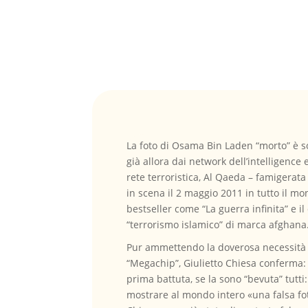
La foto di Osama Bin Laden “morto” è so
già allora dai network dell’intelligenc
rete terroristica, Al Qaeda – famigerat
in scena il 2 maggio 2011 in tutto il m
bestseller come “La guerra infinita” e il
“terrorismo islamico” di marca afghana
Pur ammettendo la doverosa necessità d
“Megachip”, Giulietto Chiesa conferma: 
prima battuta, se la sono “bevuta” tutti:
mostrare al mondo intero «una falsa foto