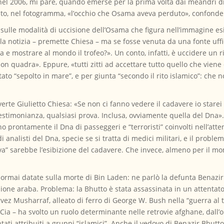
a nel 2006, mi pare, quando emerse per la prima volta dai meandri d
tato, nel fotogramma, «l’occhio che Osama aveva perduto», confond
 sulle modalità di uccisione dell’Osama che figura nell’immagine esib
 la notizia – premette Chiesa – ma se fosse venuta da una fonte uffi
a e mostrare al mondo il trofeo?». Un conto, infatti, è uccidere un 
 quadra». Eppure, «tutti zitti ad accettare tutto quello che viene
ato “sepolto in mare”, e per giunta “secondo il rito islamico”: che no
erte Giulietto Chiesa: «Se non ci fanno vedere il cadavere io starei
testimonianza, qualsiasi prova. Inclusa, ovviamente quella del Dna».
 prontamente il Dna di passeggeri e “terroristi” coinvolti nell’atte
i analisti del Dna, specie se si tratta di medici militari, e il probl
ova” sarebbe l’esibizione del cadavere. Che invece, almeno per il 
e ormai datate sulla morte di Bin Laden: ne parlò la defunta Benazir
evisione araba. Problema: la Bhutto è stata assassinata in un attent
ez Musharraf, alleato di ferro di George W. Bush nella “guerra al ter
 Cia – ha svolto un ruolo determinante nelle retrovie afghane, dal
ntati attribuiti a gruppi “islamici”. Anche il vedovo di Benazir Bhutt