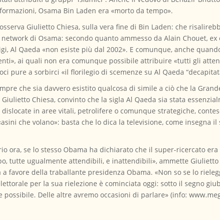
informazioni, Osama Bin Laden era «morto da tempo».
osserva Giulietto Chiesa, sulla vera fine di Bin Laden: che risalir
o network di Osama: secondo quanto ammesso da Alain Chouet, ex ca
arigi, Al Qaeda «non esiste più dal 2002». E comunque, anche quand
ti», ai quali non era comunque possibile attribuire «tutti gli atten
ci pure a sorbirci «il florilegio di scemenze su Al Qaeda “decapitat
empre che sia davvero esistito qualcosa di simile a ciò che la Gran
Giulietto Chiesa, convinto che la sigla Al Qaeda sia stata essenzialm
i dislocate in aree vitali, petrolifere o comunque strategiche, conte
«asini che volano»: basta che lo dica la televisione, come insegna il 
o ora, se lo stesso Obama ha dichiarato che il super-ricercato era s
o, tutte ugualmente attendibili, e inattendibili», ammette Giuliett
ena a favore della traballante presidenza Obama. «Non so se lo riele
ettorale per la sua rielezione è cominciata oggi: sotto il segno giu
 possibile. Delle altre avremo occasioni di parlare» (info: www.meg