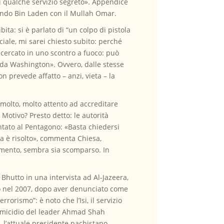
i qualche servizio segreto». Appendice
endo Bin Laden con il Mullah Omar.
ita: si è parlato di “un colpo di pistola
ciale, mi sarei chiesto subito: perché
ricercato in uno scontro a fuoco: può
 da Washington». Ovvero, dalle stesse
n prevede affatto – anzi, vieta – la
 molto, molto attento ad accreditare
 Motivo? Presto detto: le autorità
ntato al Pentagono: «Basta chiedersi
ema è risolto», commenta Chiesa,
momento, sembra sia scomparso. In
 Bhutto in una intervista ad Al-Jazeera,
ato nel 2007, dopo aver denunciato come
rorismo”: è noto che l’Isi, il servizio
l’omicidio del leader Ahmad Shah
o, l’attuale presidente pachistano