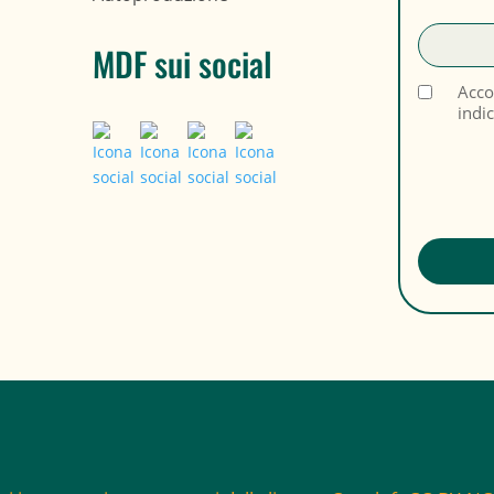
MDF sui social
Acco
indi