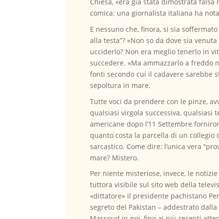
Chiesa, «era già stata dimostrata fals
comica: una giornalista italiana ha no
E nessuno che, finora, si sia soffermato
alla testa”? «Non so da dove sia venuta
ucciderlo? Non era meglio tenerlo in vit
succedere. «Ma ammazzarlo a freddo non
fonti secondo cui il cadavere sarebbe st
sepoltura in mare.
Tutte voci da prendere con le pinze, avv
qualsiasi virgola successiva, qualsiasi 
americane dopo l’11 Settembre fornirono
quanto costa la parcella di un collegio d
sarcastico. Come dire: l’unica vera “pr
mare? Mistero.
Per niente misteriose, invece, le notizi
tuttora visibile sul sito web della tel
«dittatore» il presidente pachistano Perv
segreto del Pakistan – addestrato dalla
Massoud in poi, fino ai più recenti atte