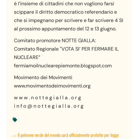
è l’insieme di cittadini che non vogliono farsi
scippare il diritto democratico referendario e
che si impegnano per scrivere e far scrivere 4 SI
al prossimo appuntamento del 12 e 13 giugno.
Comitato promotore NOTTE GIALLA:
Comitato Regionale "VOTA SI’ PER FERMARE IL
NUCLEARE”
fermiamoilnuclearepiemonte.blogspot.com
Movimento dei Movimenti
www.movimentodeimovimenti.org
w w w . n o t t e g i a l l a . o r g
i n f o @ n o t t e g i a l l a . o r g

←
Il polmone verde del mondo sarà ufficialmente protetto per legge