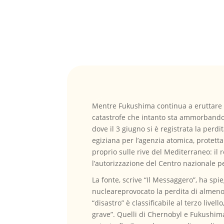
Mentre Fukushima continua a eruttare r
catastrofe che intanto sta ammorbando il
dove il 3 giugno si è registrata la perd
egiziana per l’agenzia atomica, protetta
proprio sulle rive del Mediterraneo: il
l’autorizzazione del Centro nazionale p
La fonte, scrive “Il Messaggero”, ha sp
nucleareprovocato la perdita di almeno d
“disastro” è classificabile al terzo live
grave”. Quelli di Chernobyl e Fukushima,