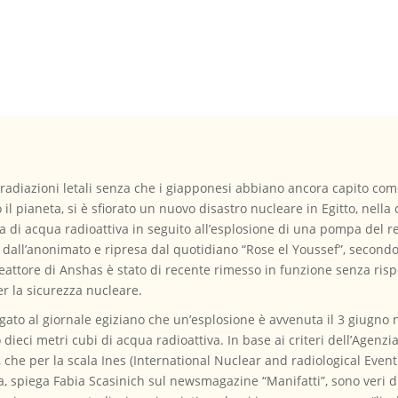
adiazioni letali senza che i giapponesi abbiano ancora capito com
 pianeta, si è sfiorato un nuovo disastro nucleare in Egitto, nella 
ita di acqua radioattiva in seguito all’esplosione di una pompa del re
 dall’anonimato e ripresa dal quotidiano “Rose el Youssef”, secondo c
 reattore di Anshas è stato di recente rimesso in funzione senza ris
er la sicurezza nucleare.
iegato al giornale egiziano che un’esplosione è avvenuta il 3 giugno
ieci metri cubi di acqua radioattiva. In base ai criteri dell’Agenzia
llo, che per la scala Ines (International Nuclear and radiological Ev
 spiega Fabia Scasinich sul newsmagazine “Manifatti”, sono veri disast