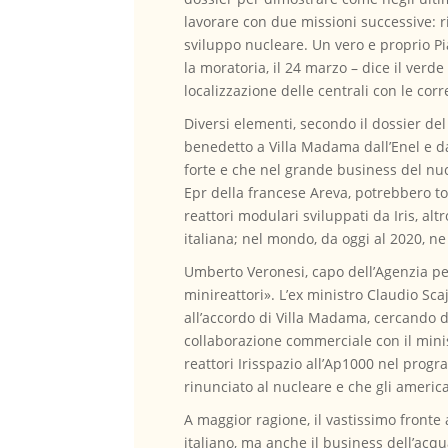
lavorare con due missioni successive: r
sviluppo nucleare. Un vero e proprio Pi
la moratoria, il 24 marzo – dice il verd
localizzazione delle centrali con le co
Diversi elementi, secondo il dossier del
benedetto a Villa Madama dall’Enel e dal
forte e che nel grande business del nuc
Epr della francese Areva, potrebbero to
reattori modulari sviluppati da Iris, al
italiana; nel mondo, da oggi al 2020, ne
Umberto Veronesi, capo dell’Agenzia per 
minireattori». L’ex ministro Claudio Sc
all’accordo di Villa Madama, cercando d
collaborazione commerciale con il mini
reattori Irisspazio all’Ap1000 nel progr
rinunciato al nucleare e che gli americ
A maggior ragione, il vastissimo fronte 
italiano, ma anche il business dell’acq