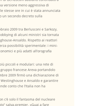
una versione meno aggressiva di
le stesse ore in cui è stata annunciata
ato un secondo decreto sulla
bbraio 2009 tra Berlusconi e Sarkozy,
lobbying di alcuni ministri sia tornata
nghouse-Ansaldo. Rispetto ai reattori
rza possibilità sperimentale: i mini-
onomici e più adatti all’orografia
più piccoli e modulari: una rete di
 al gruppo francese Areva portandolo
tembre 2009 firmò una dichiarazione di
li Westinghouse e Ansaldo e garantire
ende conto che l’Italia non ha
non c’è solo il fantasma del nucleare
to” salva-premier. «Guai a fare