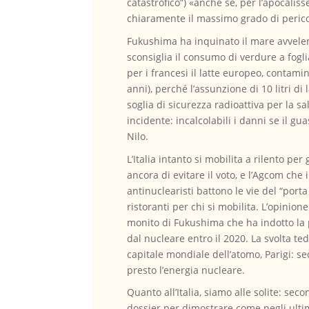
catastrofico”) «anche se, per l’apocalis
chiaramente il massimo grado di perico
Fukushima ha inquinato il mare avvelena
sconsiglia il consumo di verdure a fogli
per i francesi il latte europeo, contam
anni), perché l’assunzione di 10 litri d
soglia di sicurezza radioattiva per la sal
incidente: incalcolabili i danni se il g
Nilo.
L’Italia intanto si mobilita a rilento p
ancora di evitare il voto, e l’Agcom che
antinuclearisti battono le vie del “porta
ristoranti per chi si mobilita. L’opinio
monito di Fukushima che ha indotto la p
dal nucleare entro il 2020. La svolta t
capitale mondiale dell’atomo, Parigi: s
presto l’energia nucleare.
Quanto all’Italia, siamo alle solite: se
dossier per dimostrare come negli ultim