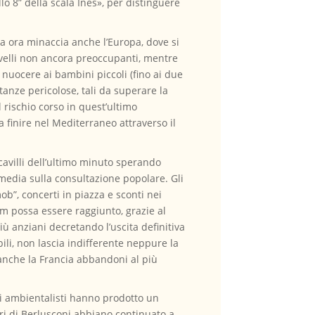
lo 8” della scala Ines», per distinguere
va ora minaccia anche l’Europa, dove si
livelli non ancora preoccupanti, mentre
 nuocere ai bambini piccoli (fino ai due
tanze pericolose, tali da superare la
il rischio corso in quest’ultimo
a finire nel Mediterraneo attraverso il
 cavilli dell’ultimo minuto sperando
i media sulla consultazione popolare. Gli
mob”, concerti in piazza e sconti nei
rum possa essere raggiunto, grazie al
ù anziani decretando l’uscita definitiva
ili, non lascia indifferente neppure la
 anche la Francia abbandoni al più
Gli ambientalisti hanno prodotto un
tri di Berlusconi abbiano continuato a