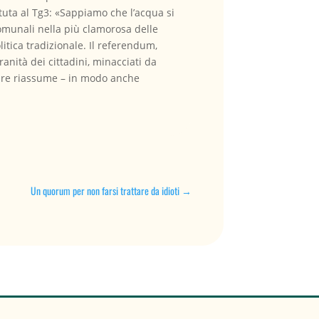
ttuta al Tg3: «Sappiamo che l’acqua si
comunali nella più clamorosa delle
itica tradizionale. Il referendum,
ranità dei cittadini, minacciati da
leare riassume – in modo anche
Un quorum per non farsi trattare da idioti
→