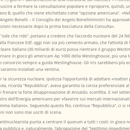
iuscire a fermare la consultazione popolare e riproporre, quindi, 
ano B, quello che viene etichettato come “opzione americana”. «Nel
e Angelo Bonelli – il Consiglio dei Angelo Bonelliministri ha approv
rrezioni necessarie dopo la prima bocciatura della Consulta».
 “sole che ride”, portano a credere che l’accordo nucleare del 24 fe
la francese Edf, oggi non sia più cemento armato, che l’attività di 
leare italiano (30 miliardi di euro) possa rientrare il gruppo Westi
rnare in gioco gli americani Ap 1000 della Westinghouse, più una te
tro consorzio sempre a guida Westinghouse. Gli Iris sarebbero più ec
 saranno installati una ventina.
la sicurezza nucleare, ipotizza l’opportunità di adottare «reattori 
ajola, ricorda “Repubblica”, aveva garantito la corsia preferenziale
i frenare la forte disapprovazione di Ansaldo, sconfitta. E nel set
stro dell’Energia americano per «favorire sui mercati internaziona
amma italiano». Seguendo questo filo, continua “Repubblica”, ci si r
ani non sono mai usciti di scena.
antinuclearista punta a centrare il quorum a tutti i costi: in gioco 
ua pubblica e, naturalmente, l’abrogazione del “legittimo impedimen