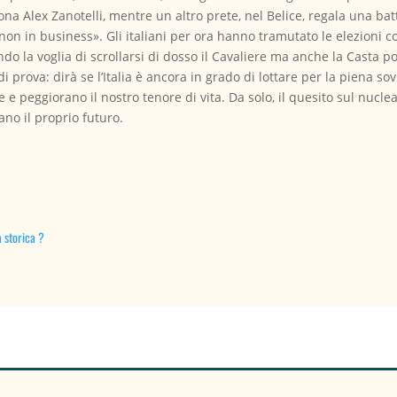
ona Alex Zanotelli, mentre un altro prete, nel Belice, regala una ba
on in business». Gli italiani per ora hanno tramutato le elezioni 
o la voglia di scrollarsi di dosso il Cavaliere ma anche la Casta pol
i prova: dirà se l’Italia è ancora in grado di lottare per la piena sov
e e peggiorano il nostro tenore di vita. Da solo, il quesito sul nuc
ano il proprio futuro.
a storica ?