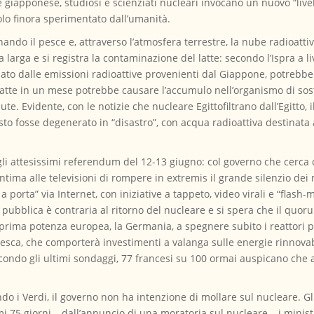
se giapponese, studiosi e scienziati nucleari invocano un nuovo “livel
lo finora sperimentato dall’umanità.
ndo il pesce e, attraverso l’atmosfera terrestre, la nube radioatti
a larga e si registra la contaminazione del latte: secondo l’Ispra a 
inato dalle emissioni radioattive provenienti dal Giappone, potrebbe
i latte in un mese potrebbe causare l’accumulo nell’organismo di sos
ute. Evidente, con le notizie che nucleare Egittofiltrano dall’Egitto, 
uasto fosse degenerato in “disastro”, con acqua radioattiva destinata 
er gli attesissimi referendum del 12-13 giugno: col governo che cerca
 intima alle televisioni di rompere in extremis il grande silenzio de
 a porta” via Internet, con iniziative a tappeto, video virali e “flash-
ne pubblica è contraria al ritorno del nucleare e si spera che il quo
rima potenza europea, la Germania, a spegnere subito i reattori pi
edesca, che comporterà investimenti a valanga sulle energie rinnovab
econdo gli ultimi sondaggi, 77 francesi su 100 ormai auspicano che
condo i Verdi, il governo non ha intenzione di mollare sul nucleare. 
i 75 giorni – dall’annuncio di una moratoria sul nucleare – i minis