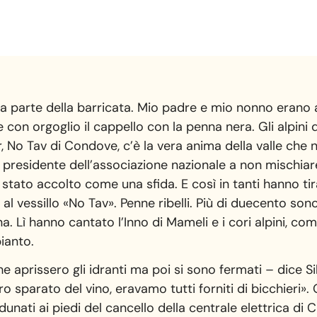
sta parte della barricata. Mio padre e mio nonno erano a
con orgoglio il cappello con la penna nera. Gli alpini
r, No Tav di Condove, c’è la vera anima della valle che 
el presidente dell’associazione nazionale a non mischiar
 stato accolto come una sfida. E così in tanti hanno tir
 vessillo «No Tav». Penne ribelli. Più di duecento sono 
a. Lì hanno cantato l’Inno di Mameli e i cori alpini, com
ianto.
aprissero gli idranti ma poi si sono fermati – dice S
o sparato del vino, eravamo tutti forniti di bicchieri». G
dunati ai piedi del cancello della centrale elettrica di