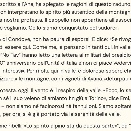
iscritto all’Ana, ha spiegato le ragioni di questo raduno.
non interpretano lo spirito più autentico della montagn
a nostra protesta. Il cappello non appartiene all’associ
ve vogliamo. Ce lo siamo conquistato col sudore».
a di Condove, non ha paura di esporsi. E dice: «Se rivog
 essere qui. Come me, la pensano in tanti qui, in valle 
ni “No Tav” hanno letto una lettera ai militari del presid
0° anniversario dell’Unità d’Italia e non ci piace vedervi
interessi». Per molti, qui in valle, è doloroso sapere c
rizzare » le montagne, con i vigneti di Avanà «deturpati 
esta, oggi. Il vento è il respiro della valle. «Ecco, lo 
é il suo veleno di amianto fin giù a Torino», dice Emi
– non siamo né facinorosi né fannulloni. Siamo solta
 per ora, si è già portato via la serenità della valle.
ne ribelli: «Lo spirito alpino sta da questa parte»”, da 