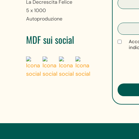
La Decrescita Felice
5 x 1000
Autoproduzione
MDF sui social
Acco
indi