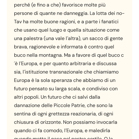
perché (e fino a che) favorisce molte più
persone di quante ne danneggia. La lotta dei no-
Tav ha molte buone ragioni, e a parte i fanatici
che usano quel luogo e quella situazione come
una palestra (una vale l´altra), un sacco di gente
brava, ragionevole e informata è contro quel
buco nella montagna. Ma a favore di quel buco c
´è l´Europa, e per quanto arbitraria e discussa
sia, l´istituzione transnazionale che chiamiamo
Europa è la sola speranza che abbiamo di un
futuro pensato su larga scala, e condiviso con
altri popoli. Un futuro che ci salvi dalla
dannazione delle Piccole Patrie, che sono la
sentina di ogni grettezza reazionaria, di ogni
chiusura di orizzonte. Non possiamo invocarla
quando ci fa comodo, l´Europa, e maledirla
quando mette il naso nel nostro cortile. O la