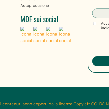
Autoproduzione
MDF sui social
Acco
indi
 i contenuti sono coperti dalla licenza Copyleft CC-BY