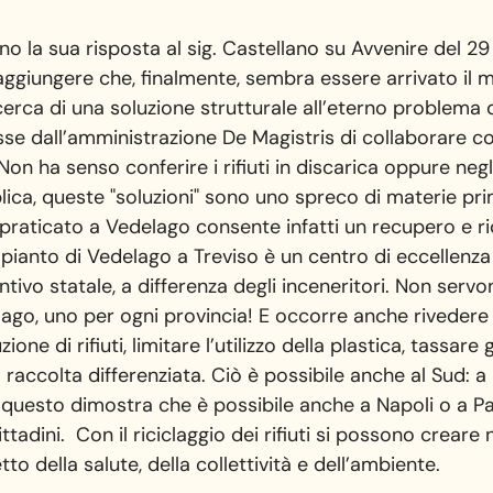
no la sua risposta al sig. Castellano su Avvenire del 2
i aggiungere che, finalmente, sembra essere arrivato il
cerca di una soluzione strutturale all’eterno problema d
sse dall’amministrazione De Magistris di collaborare co
on ha senso conferire i rifiuti in discarica oppure negli
lica, queste "soluzioni" sono uno spreco di materie pri
 praticato a Vedelago consente infatti un recupero e r
’impianto di Vedelago a Treviso è un centro di eccellenza
ivo statale, a differenza degli inceneritori. Non servo
lago, uno per ogni provincia! E occorre anche riveder
one di rifiuti, limitare l’utilizzo della plastica, tassare g
raccolta differenziata. Ciò è possibile anche al Sud: a 
e questo dimostra che è possibile anche a Napoli o a Pal
ittadini. Con il riciclaggio dei rifiuti si possono creare
o della salute, della collettività e dell’ambiente.