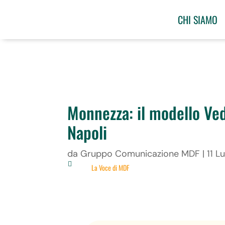
CHI SIAMO
Monnezza: il modello Ve
Napoli
da
Gruppo Comunicazione MDF
|
11 L

La Voce di MDF