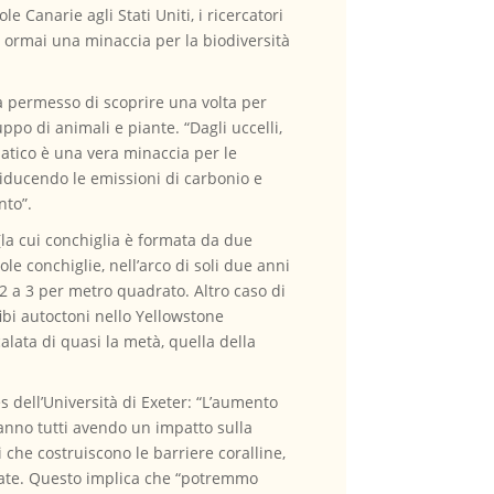
e Canarie agli Stati Uniti, i ricercatori
è ormai una minaccia per la biodiversità
ha permesso di scoprire una volta per
ppo di animali e piante. “Dagli uccelli,
matico è una vera minaccia per le
Riducendo le emissioni di carbonio e
nto”.
 (la cui conchiglia è formata da due
le conchiglie, nell’arco di soli due anni
12 a 3 per metro quadrato. Altro caso di
ibi autoctoni nello Yellowstone
calata di quasi la metà, quella della
.
s dell’Università di Exeter: “L’aumento
tanno tutti avendo un impatto sulla
i che costruiscono le barriere coralline,
vate. Questo implica che “potremmo