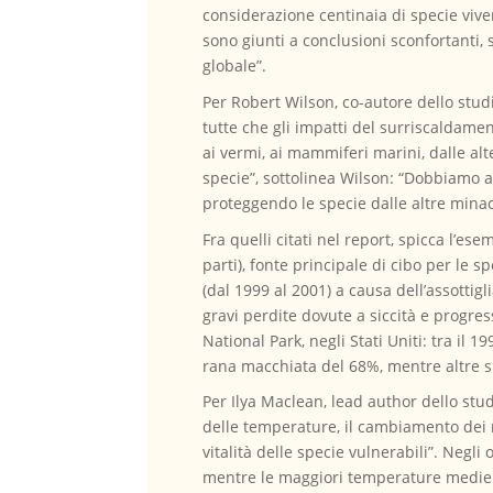
considerazione centinaia di specie vivent
sono giunti a conclusioni sconfortanti,
globale”.
Per Robert Wilson, co-autore dello stud
tutte che gli impatti del surriscaldamen
ai vermi, ai mammiferi marini, dalle al
specie”, sottolinea Wilson: “Dobbiamo a
proteggendo le specie dalle altre minac
Fra quelli citati nel report, spicca l’es
parti), fonte principale di cibo per le 
(dal 1999 al 2001) a causa dell’assotti
gravi perdite dovute a siccità e progre
National Park, negli Stati Uniti: tra il 
rana macchiata del 68%, mentre altre sp
Per Ilya Maclean, lead author dello stud
delle temperature, il cambiamento dei m
vitalità delle specie vulnerabili”. Negl
mentre le maggiori temperature medie 