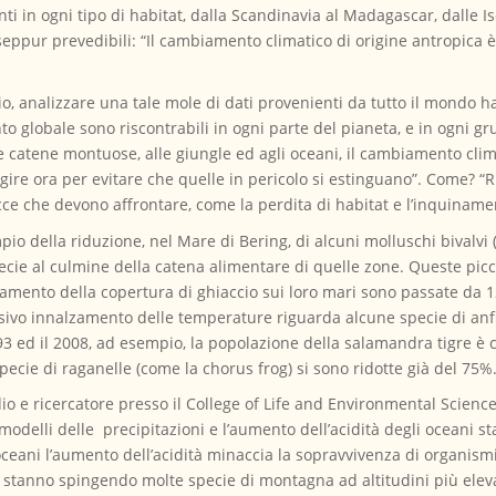
i in ogni tipo di habitat, dalla Scandinavia al Madagascar, dalle Isol
 seppur prevedibili: “Il cambiamento climatico di origine antropica 
io, analizzare una tale mole di dati provenienti da tutto il mondo 
to globale sono riscontrabili in ogni parte del pianeta, e in ogni gru
te catene montuose, alle giungle ed agli oceani, il cambiamento cli
gire ora per evitare che quelle in pericolo si estinguano”. Come? “
ce che devono affrontare, come la perdita di habitat e l’inquiname
empio della riduzione, nel Mare di Bering, di alcuni molluschi bivalvi
specie al culmine della catena alimentare di quelle zone. Queste picco
gliamento della copertura di ghiaccio sui loro mari sono passate da 
ssivo innalzamento delle temperature riguarda alcune specie di anf
1993 ed il 2008, ad esempio, la popolazione della salamandra tigre è 
ecie di raganelle (come la chorus frog) si sono ridotte già del 75%
io e ricercatore presso il College of Life and Environmental Science
odelli delle precipitazioni e l’aumento dell’acidità degli oceani s
i oceani l’aumento dell’acidità minaccia la sopravvivenza di organism
stanno spingendo molte specie di montagna ad altitudini più ele