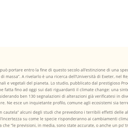
può portare entro la fine di questo secolo all’estinzione di una spec
massa”. A rivelarlo è una ricerca dell’Università di Exeter, nel Reg
ali e vegetali del pianeta. Lo studio, pubblicato dal prestigioso P
e fatta fino ad oggi sui dati riguardanti il climate change: una sinte
iderando ben 130 segnalazioni di alterazioni già verificatesi in div
ure. Ne esce un inquietante profilo, comune agli ecosistemi sia terr
n cautela” alcuni degli studi che prevedono i terribili effetti delle a
ell’incertezza su come le specie risponderanno ai cambiamenti clima
 che “le previsioni, in media, sono state accurate, o anche un po’ 