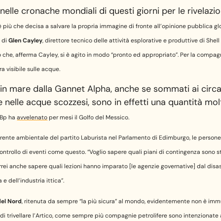
 nelle cronache mondiali di questi giorni per le rivelazi
 è più che decisa a salvare la propria immagine di fronte all’opinione pubblica gl
i di
Glen Cayley
, direttore tecnico delle attività esplorative e produttive di Shell
e, afferma Cayley, si è agito in modo “pronto ed appropriato”. Per la compagnia, 
a visibile sulle acque.
ati in mare dalla Gannet Alpha, anche se sommati ai cir
e nelle acque scozzesi, sono in effetti una quantità mol
 Bp ha
avvelenato
per mesi il Golfo del Messico.
ferente ambientale del partito Laburista nel Parlamento di Edimburgo, le person
ontrollo di eventi come questo. “Voglio sapere quali piani di contingenza sono s
orrei anche sapere quali lezioni hanno imparato [le agenzie governative] dal disas
e dell’industria ittica”.
el Nord
, ritenuta da sempre “la più sicura” al mondo, evidentemente non è imm
à di trivellare l’Artico, come sempre più compagnie petrolifere sono intenzionate a