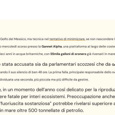
l Golfo del Messico, ma tecnica nel
tentativo di minimizzare
, se non nascondere 
so mercoledì scorso presso la
Gannet Alpha
, una piattaforma al largo delle cost
 dieci anni in acque britanniche, con
55mila galloni di oro
nero
già riversati in mare
stata accusata sia da parlamentari scozzesi che da
G
ando il suo silenzio di ben 48 ore. La prima falla, principale responsabile dello
dividuata una seconda, più piccola ma più difficile da gestire.
e, in un momento dell’anno così delicato per la riprodu
sere fatale per interi ecosistemi. Preoccupazione anch
fuoriuscita sostanziosa” potrebbe rivelarsi superiore 
n mare oltre 500 tonnellate di petrolio.