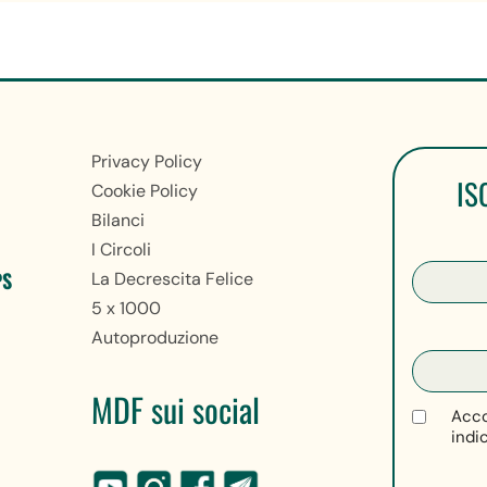
Privacy Policy
IS
Cookie Policy
Bilanci
I Circoli
PS
La Decrescita Felice
5 x 1000
Autoproduzione
MDF sui social
Acco
indi