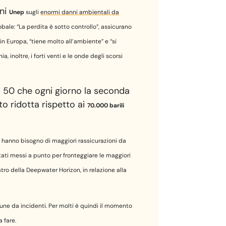
oni
Unep
sugli
enormi danni ambientali da
obale: “La perdita è sotto controllo”, assicurano
 in Europa, “tiene molto all’ambiente” e “si
inoltre, i forti venti e le onde degli scorsi
ca 50 che ogni giorno la seconda
to ridotta rispetto ai
70.000 barili
e hanno bisogno di maggiori rassicurazioni da
tati messi a punto per fronteggiare le maggiori
tro della Deepwater Horizon, in relazione alla
une da incidenti. Per molti è quindi il momento
 fare.