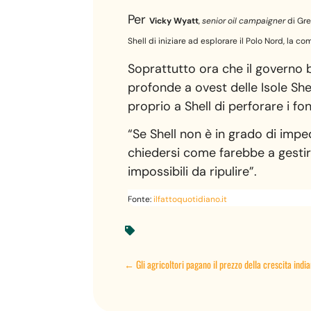
Per
Vicky Wyatt
,
senior oil campaigner
di Gre
Shell di iniziare ad esplorare il Polo Nord, la
Soprattutto ora che il governo b
profonde a ovest delle Isole She
proprio a Shell di perforare i fon
“Se Shell non è in grado di impe
chiedersi come farebbe a gestir
impossibili da ripulire”.
Fonte:
ilfattoquotidiano.it

←
Gli agricoltori pagano il prezzo della crescita indi