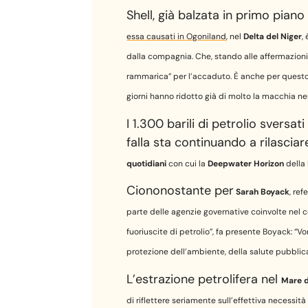
Shell, già balzata in primo piano
essa causati in Ogoniland
, nel
Delta del Niger
,
dalla compagnia. Che, stando alle affermazion
rammarica” per l’accaduto. È anche per questo ch
giorni hanno ridotto già di molto la macchia ner
I 1.300 barili di petrolio svers
falla sta continuando a rilasciar
quotidiani
con cui la
Deepwater Horizon
della
Ciononostante per
Sarah Boyack
, re
parte delle agenzie governative coinvolte nel c
fuoriuscite di petrolio”, fa presente Boyack: “V
protezione dell’ambiente, della salute pubblica 
L’estrazione petrolifera nel
Mare d
di riflettere seriamente sull’effettiva necessit