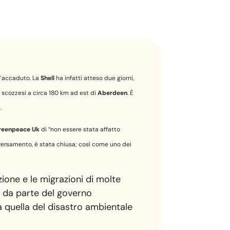
l’accaduto. La
Shell
ha infatti atteso due giorni,
e scozzesi a circa 180 km ad est di
Aberdeen
. È
.
reenpeace Uk
di “non essere stata affatto
 sversamento, è stata chiusa; così come uno dei
zione e le migrazioni di molte
e da parte del governo
a quella del disastro ambientale