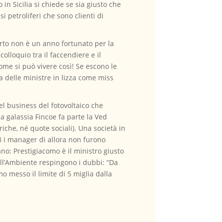
n Sicilia si chiede se sia giusto che
i petroliferi che sono clienti di
Certo non è un anno fortunato per la
olloquio tra il faccendiere e il
me si può vivere così! Se escono le
a delle ministre in lizza come miss
el business del fotovoltaico che
a galassia Fincoe fa parte la Ved
che, né quote sociali). Una società in
8 i manager di allora non furono
no: Prestigiacomo è il ministro giusto
dell’Ambiente respingono i dubbi: “Da
o messo il limite di 5 miglia dalla