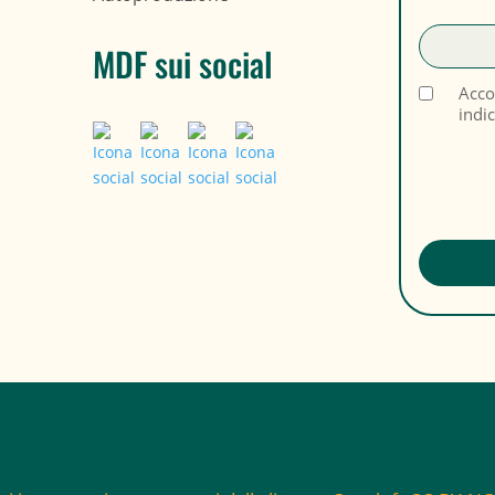
MDF sui social
Acco
indi