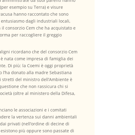
età amministrate da suoi parenti hanno
 (per esempio su Terra) e visure
 Siracusa hanno raccontato che sono
 entusiasmo dagli industriali locali,
a il consorzio Cem che ha acquistato e
orma per raccogliere il greggio
aligni ricordano che del consorzio Cem
à, è nata come impresa di famiglia dei
te. Di più: la Coemi è oggi proprietà
do l’ha donato alla madre Sebastiana
stretti del ministro dell’Ambiente è
a questione che non rassicura chi si
società (oltre al ministero della Difesa,
unciano le associazioni e i comitati
hiudere la vertenza sui danni ambientali
ai privati (nell’ordine di decine di
 esistono più oppure sono passate di