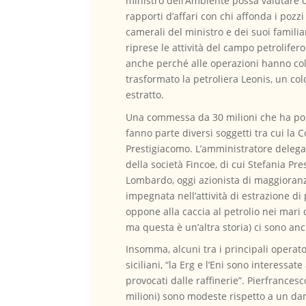
ministro dell’Ambiente possa valutare o
rapporti d’affari con chi affonda i poz
camerali del ministro e dei suoi familia
riprese le attività del campo petrolifero
anche perché alle operazioni hanno col
trasformato la petroliera Leonis, un co
estratto.
Una commessa da 30 milioni che ha port
fanno parte diversi soggetti tra cui la 
Prestigiacomo. L’amministratore delegat
della società Fincoe, di cui Stefania P
Lombardo, oggi azionista di maggioranza
impegnata nell’attività di estrazione di 
oppone alla caccia al petrolio nei mari de
ma questa è un’altra storia) ci sono anc
Insomma, alcuni tra i principali operatori
siciliani, “la Erg e l’Eni sono interessa
provocati dalle raffinerie”. Pierfrances
milioni) sono modeste rispetto a un da