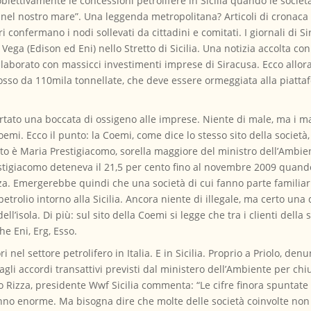
biettivamente le concessioni petrolifere in Sicilia quando le soci
zi nel nostro mare”. Una leggenda metropolitana? Articoli di cronaca
ri confermano i nodi sollevati da cittadini e comitati. I giornali di
 Vega (Edison ed Eni) nello Stretto di Sicilia. Una notizia accolta con
laborato con massicci investimenti imprese di Siracusa. Ecco allor
losso da 110mila tonnellate, che deve essere ormeggiata alla piattaf
ato una boccata di ossigeno alle imprese. Niente di male, ma i m
Coemi. Ecco il punto: la Coemi, come dice lo stesso sito della societ
o è Maria Prestigiacomo, sorella maggiore del ministro dell’Ambien
restigiacomo deteneva il 21,5 per cento fino al novembre 2009 quan
. Emergerebbe quindi che una società di cui fanno parte familiari 
petrolio intorno alla Sicilia. Ancora niente di illegale, ma certo un
ll’isola. Di più: sul sito della Coemi si legge che tra i clienti della 
he Eni, Erg, Esso.
 nel settore petrolifero in Italia. E in Sicilia. Proprio a Priolo, den
te agli accordi transattivi previsti dal ministero dell’Ambiente per c
co Rizza, presidente Wwf Sicilia commenta: “Le cifre finora spuntate d
nno enorme. Ma bisogna dire che molte delle società coinvolte non