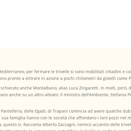
Mediterraneo, per fermare le trivelle si sono mobilitati cittadini e c
 sono pronte a entrare in azione a pochi chilometri da gioielli come P
 schierato anche Montalbano, alias Luca Zingaretti. In molti, però, d
no anche su un altro alleato: il ministro dell’Ambiente, Stefania Pr
Pantelleria, delle Egadi, di Trapani comincia ad avere qualche dubbi
a sua famiglia hanno con le società che affondano i loro pozzi nel mar
, questo sì. Racconta Alberto Zaccagni, nemico accanito delle trive