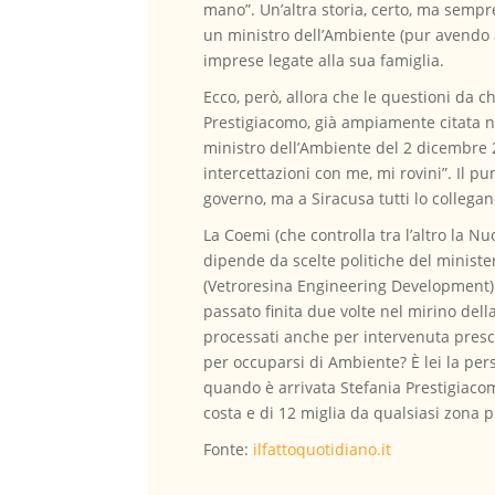
mano”. Un’altra storia, certo, ma sempr
un ministro dell’Ambiente (pur avendo al
imprese legate alla sua famiglia.
Ecco, però, allora che le questioni da c
Prestigiacomo, già ampiamente citata negl
ministro dell’Ambiente del 2 dicembre 
intercettazioni con me, mi rovini”. Il p
governo, ma a Siracusa tutti lo collegano
La Coemi (che controlla tra l’altro la N
dipende da scelte politiche del ministe
(Vetroresina Engineering Development) d
passato finita due volte nel mirino del
processati anche per intervenuta prescr
per occuparsi di Ambiente? È lei la per
quando è arrivata Stefania Prestigiacomo
costa e di 12 miglia da qualsiasi zona p
Fonte:
ilfattoquotidiano.it