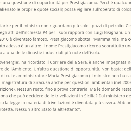
e una questione di opportunità per Prestigiacomo. Perché qualcuno i
ienato le proprie quote sociali) possa vigilare sull’operato di coloss
hiarire per il ministro non riguardano più solo i pozzi di petrolio. 
i atti dell’inchiesta P4 per i suoi rapporti con Luigi Bisignani. Un c
2010 è diventato famoso. Prestigiacomo sbotta: “Mamma mia, ma co
unto adesso è un altro: il nome Prestigiacomo ricorda soprattutto un
 a una delle dinastie industriali più note dell’isola.
uovenergie), ha ricordato il Corriere della Sera, è anche impegnata n
ro dell’Ambiente. Un’altra questione di opportunità. Non basta: dell
i cui è amministratore Maria Prestigiacomo (il ministro non ha cari
la magistratura di Siracusa anche per questioni ambientali (nel 200
izione). Nessun reato, fino a prova contraria. Ma le domande resta
sona che può decidere delle trivellazioni in Sicilia? Dal ministero 
 la legge in materia di trivellazioni è diventata più severa. Abbiam
rotetta. Nessun altro Stato fa altrettanto”.