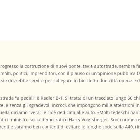
l progresso la costruzione di nuovi ponte, tav e autostrade, sembra f
lti, politici, imprenditori, con il plauso di un’opinione pubblica fat
corsie dovrebbe servire per collegare in bicicletta due città operos
trada "a pedali" è Radler B-1. Si tratta di un tracciato lungo 60 chi
 e senza gli sgradevoli incroci, che impongono mille attenzioni in p
quella diciamo "vera", e cioè dedicata alle auto. «Molti tedeschi han
rato il ministro socialdemocratico Harry Voigtsberger. Sono numerosi
amenti e saranno ben contenti di evitare le lunghe code sulla A40, r