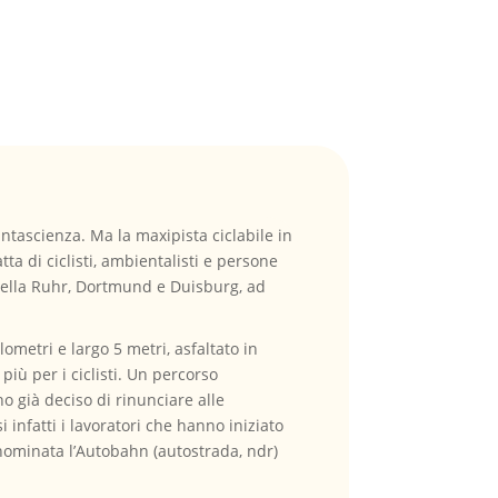
antascienza. Ma la maxipista ciclabile in
ta di ciclisti, ambientalisti e persone
e della Ruhr, Dortmund e Duisburg, ad
lometri e largo 5 metri, asfaltato in
iù per i ciclisti. Un percorso
no già deciso di rinunciare alle
 infatti i lavoratori che hanno iniziato
inominata l’Autobahn (autostrada, ndr)