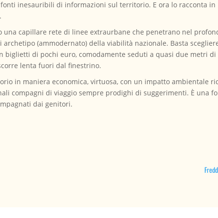
fonti inesauribili di informazioni sul territorio. E ora lo racconta in
.
 una capillare rete di linee extraurbane che penetrano nel profond
li archetipo (ammodernato) della viabilità nazionale. Basta sceglier
n biglietti di pochi euro, comodamente seduti a quasi due metri di 
corre lenta fuori dal finestrino.
itorio in maniera economica, virtuosa, con un impatto ambientale rido
nali compagni di viaggio sempre prodighi di suggerimenti. È una fo
ompagnati dai genitori.
Fredd