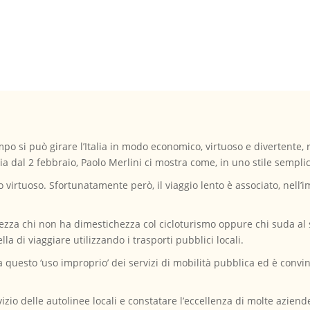
mpo si può girare l’Italia in modo economico, virtuoso e divertente,
reria dal 2 febbraio, Paolo Merlini ci mostra come, in uno stile sempli
o virtuoso. Sfortunatamente però, il viaggio lento è associato, nell’
tezza chi non ha dimestichezza col cicloturismo oppure chi suda al s
lla di viaggiare utilizzando i trasporti pubblici locali.
 questo ‘uso improprio’ dei servizi di mobilità pubblica ed è convint
izio delle autolinee locali e constatare l’eccellenza di molte aziende