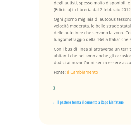
degli autisti, spesso molto disponibili e 
(Ediciclo) in libreria dal 2 febbraio 2012
Ogni giorno migliaia di autobus tessono
velocità moderata, le belle strade stata
delle autolinee che servono la zona. Co
lungometraggio della “Bella Italia” che s
Con i bus di linea si attraversa un terr
abitanti che poi sono anche gli occasio
dodici ai novant’anni senza essere acc
Fonte:
Il Cambiamento

←
Il pastore ferma il cemento a Capo Malfatano