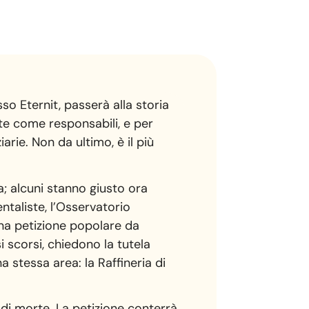
so Eternit, passerà alla storia
ate come responsabili, e per
arie. Non da ultimo, è il più
ia; alcuni stanno giusto ora
entaliste, l’Osservatorio
 una petizione popolare da
 scorsi, chiedono la tutela
a stessa area: la Raffineria di
 di morte. La petizione conterrà,