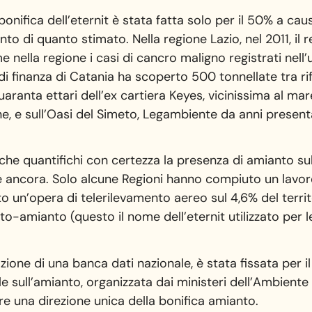
bonifica dell’eternit è stata fatta solo per il 50% a cau
o di quanto stimato. Nella regione Lazio, nel 2011, il r
nella regione i casi di cancro maligno registrati nell’
a di finanza di Catania ha scoperto 500 tonnellate tra ri
aranta ettari dell’ex cartiera Keyes, vicinissima al mar
ne, e sull’Oasi del Simeto, Legambiente da anni presen
e quantifichi con certezza la presenza di amianto sul te
 c’è ancora. Solo alcune Regioni hanno compiuto un lav
to un’opera di telerilevamento aereo sul 4,6% del territ
-amianto (questo il nome dell’eternit utilizzato per le 
zione di una banca dati nazionale, è stata fissata per
 sull’amianto, organizzata dai ministeri dell’Ambiente 
re una direzione unica della bonifica amianto.