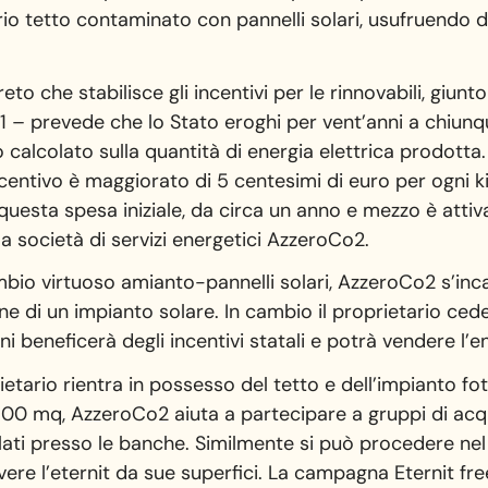
rio tetto contaminato con pannelli solari, usufruendo de
eto che stabilisce gli incentivi per le rinnovabili, giun
1 – prevede che lo Stato eroghi per vent’anni a chiunqu
 calcolato sulla quantità di energia elettrica prodotta.
incentivo è maggiorato di 5 centesimi di euro per ogni k
questa spesa iniziale, da circa un anno e mezzo è attiv
a società di servizi energetici AzzeroCo2.
io virtuoso amianto-pannelli solari, AzzeroCo2 s’incar
one di un impianto solare. In cambio il proprietario cede 
ni beneficerà degli incentivi statali e potrà vendere l’
ietario rientra in possesso del tetto e dell’impianto fot
2500 mq, AzzeroCo2 aiuta a partecipare a gruppi di acq
ati presso le banche. Similmente si può procedere nel
ere l’eternit da sue superfici. La campagna Eternit free