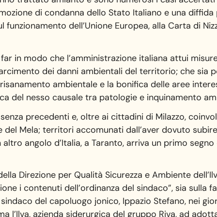
 mozione di condanna dello Stato Italiano e una diffida p
o sul funzionamento dell’Unione Europea, alla Carta di N
 far in modo che l’amministrazione italiana attui misur
arcimento dei danni ambientali del territorio; che sia 
di risanamento ambientale e la bonifica delle aree intere
fica del nesso causale tra patologie e inquinamento am
è senza precedenti e, oltre ai cittadini di Milazzo, coinvo
e del Mela; territori accomunati dall’aver dovuto subire
ltro angolo d’Italia, a Taranto, arriva un primo segno d
della Direzione per Qualità Sicurezza e Ambiente dell’Ilv
e i contenuti dell’ordinanza del sindaco”, sia sulla fatt
. Il sindaco del capoluogo jonico, Ippazio Stefano, nei gi
ma l’Ilva, azienda siderurgica del gruppo Riva, ad adott