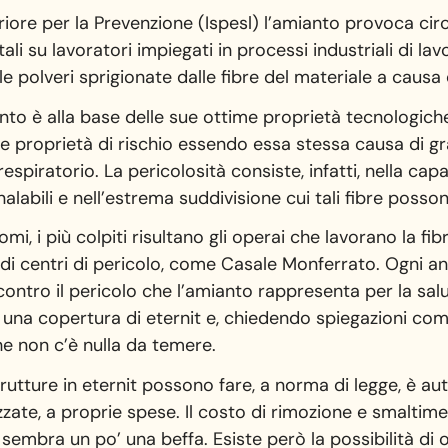
eriore per la Prevenzione (Ispesl) l’amianto provoca cir
etali su lavoratori impiegati in processi industriali di lav
 polveri sprigionate dalle fibre del materiale a causa 
nto è alla base delle sue ottime proprietà tecnologich
e proprietà di rischio essendo essa stessa causa di gr
piratorio. La pericolosità consiste, infatti, nella capa
nalabili e nell’estrema suddivisione cui tali fibre posso
i, i più colpiti risultano gli operai che lavorano la fibra
andi centri di pericolo, come Casale Monferrato. Ogni an
contro il pericolo che l’amianto rappresenta per la sal
o una copertura di eternit e, chiedendo spiegazioni com
che non c’è nulla da temere.
strutture in eternit possono fare, a norma di legge, è au
lizzate, a proprie spese. Il costo di rimozione e smalti
sembra un po’ una beffa. Esiste però la possibilità di 