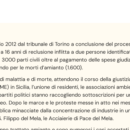
o 2012 dal tribunale di Torino a conclusione del proces
 16 anni di reclusione inflitta a due persone identific
a 3000 parti civili oltre al pagamento delle spese giudizi
do per le morti d’amianto (1.600).
di malattia e di morte, attendono il corso della giustiz
E) in Sicilia, l’unione di residenti, le associazioni ambi
partiti politici stanno raccogliendo sottoscrizioni per
o. Dopo le marce e le proteste messe in atto nei mesi
blica minacciate dalla concentrazione di industrie in un
S. Filippo del Mela, le Acciaierie di Pace del Mela.
hanno trattato amianto e sono numerosi i casi accertati