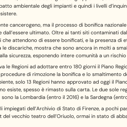
’impatto ambientale degli impianti e quindi i livelli d’in
sistere.
nte cancerogeno, ma il processo di bonifica nazionale
 dall’essere ultimato. Oltre ai tanti siti contaminati d
i che attendono di essere bonificati, e la presenza di et
 le discariche, mostra che sono ancora in molti a sma
 alla sicurezza, esponendo intere comunità a un rischio 
ava le Regioni ad adottare entro 180 giorni il Piano R
e procedure di rimozione la bonifica e lo smaltimento d
nte, solo 13 Regioni hanno approvato ad oggi il Piano
ano esiste, spesso è rimasto sulla carta. Le due sole r
 sono la Lombardia (entro il 2016) e la Sardegna (entro
 gli impiegati dell’Archivio di Stato di Firenze, a pochi 
it del vecchio teatro dell’Oriuolo, ormai in stato di a