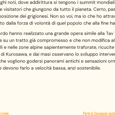
ghi noti, dove addirittura si tengono i summit mondiali 
ti e visitatori che giungono da tutto il pianeta. Certo,
sizione dei grigionesi. Non so voi, ma io che ho attrav
to dalla forza di volontà di quel popolo che alla fine h
rdo hanno realizzato una grande opera simile alla Tav T
ra su un tratto già compromesso e che non modifica al
valli e nelle zone alpine sapientemente traforate, ricuci
 di Kurosawa, e dai masi osservano lo sviluppo interv
che vogliono godersi panorami antichi e sensazioni orma
e devono farlo a velocità bassa, anzi sostenibile.
no-Lione
Parte la Campagna nazion