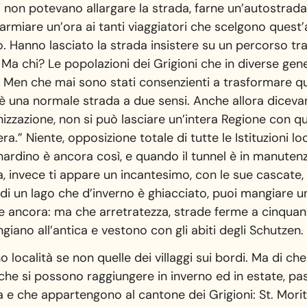
ri non potevano allargare la strada, farne un’autostra
armiare un’ora ai tanti viaggiatori che scelgono quest
. Hanno lasciato la strada insistere su un percorso tra
 Ma chi? Le popolazioni dei Grigioni che in diverse ge
o. Men che mai sono stati consenzienti a trasformare q
è una normale strada a due sensi. Anche allora dicevano
nizzazione, non si può lasciare un’intera Regione con q
a.” Niente, opposizione totale di tutte le Istituzioni lo
rdino è ancora così, e quando il tunnel è in manutenzi
vece ti appare un incantesimo, con le sue cascate, i di
 di un lago che d’inverno è ghiacciato, puoi mangiare un
e ancora: ma che arretratezza, strade ferme a cinquant
iano all’antica e vestono con gli abiti degli Schutzen.
 località se non quelle dei villaggi sui bordi. Ma di ch
 che si possono raggiungere in inverno ed in estate, 
e che appartengono al cantone dei Grigioni: St. Moritz