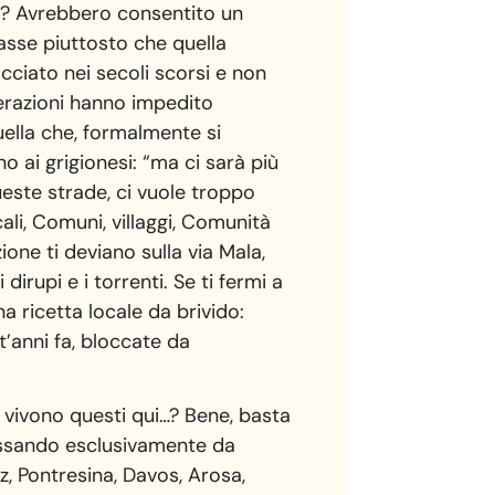
da? Avrebbero consentito un
’asse piuttosto che quella
cciato nei secoli scorsi e non
nerazioni hanno impedito
uella che, formalmente si
 ai grigionesi: “ma ci sarà più
ueste strade, ci vuole troppo
cali, Comuni, villaggi, Comunità
one ti deviano sulla via Mala,
rupi e i torrenti. Se ti fermi a
a ricetta locale da brivido:
’anni fa, bloccate da
e vivono questi qui…? Bene, basta
passando esclusivamente da
, Pontresina, Davos, Arosa,