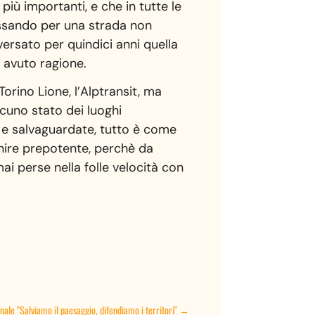
più importanti, e che in tutte le
 passando per una strada non
ersato per quindici anni quella
a avuto ragione.
orino Lione, l’Alptransit, ma
cuno stato dei luoghi
te e salvaguardate, tutto è come
enire prepotente, perchè da
i perse nella folle velocità con
ale "Salviamo il paesaggio, difendiamo i territori"
→