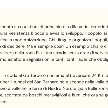
mpunta su questioni di principio e a difesa del proprio t
a Resistenza blocca o avvia lo sviluppo. Il popolo, si d
fica la modernizzazione. Chi dirige e organizza i popo
re di decidere. Ma è sempre così? Un esempio chiaro ci
vizzera nella zona Est. Una strada senza aree di servizi
mo asfalto e segnalazioni e tanti, tanti radar che obbl
rsi in coda al Gottardo o non ama attraversare 24 Km di
a per il tunnel del San Bernardino e scende nella valle 
io a valle nelle terre di Heidi a Nord e giù a Bellinzona
ie, scortata da boschi meravigliosi e fiumi che ora s
ione.