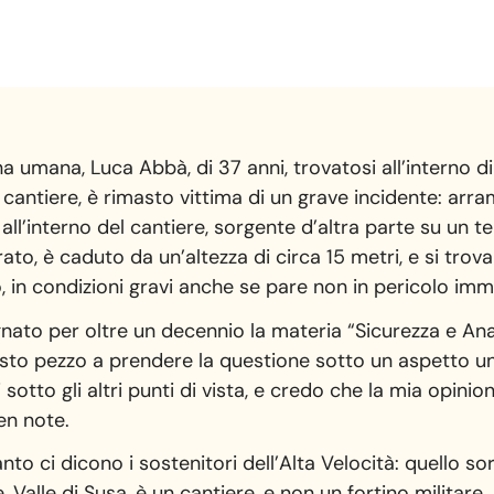
 umana, Luca Abbà, di 37 anni, trovatosi all’interno d
 cantiere, è rimasto vittima di un grave incidente: arra
 all’interno del cantiere, sorgente d’altra parte su un 
ato, è caduto da un’altezza di circa 15 metri, e si tro
 in condizioni gravi anche se pare non in pericolo imme
ato per oltre un decennio la materia “Sicurezza e Anal
uesto pezzo a prendere la questione sotto un aspetto un
 sotto gli altri punti di vista, e credo che la mia opinion
en note.
o ci dicono i sostenitori dell’Alta Velocità: quello sor
Valle di Susa, è un cantiere, e non un fortino militare.