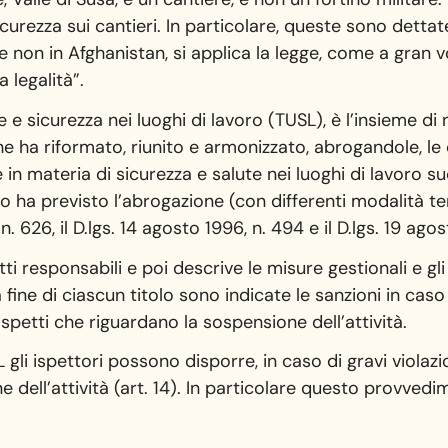
curezza sui cantieri. In particolare, queste sono detta
a, e non in Afghanistan, si applica la legge, come a gran
a legalità”.
ute e sicurezza nei luoghi di lavoro (TUSL), è l’insieme 
che ha riformato, riunito e armonizzato, abrogandole, le
 materia di sicurezza e salute nei luoghi di lavoro su
co ha previsto l’abrogazione (con differenti modalità t
n. 626, il D.lgs. 14 agosto 1996, n. 494 e il D.lgs. 19 ago
tti responsabili e poi descrive le misure gestionali e g
lla fine di ciascun titolo sono indicate le sanzioni in ca
spetti che riguardano la sospensione dell’attività.
 gli ispettori possono disporre, in caso di gravi violaz
ne dell’attività (art. 14). In particolare questo provve