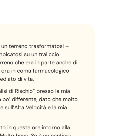
i un terreno trasformatosi –
mpicatosi su un traliccio
terreno che era in parte anche di
va ora in coma farmacologico
diato di vita.
isi di Rischio” presso la mia
 po’ differente, dato che molto
e sull’Alta Velocità e la mia
to in queste ore intorno alla
 Molto bene. Se è un cantiere,