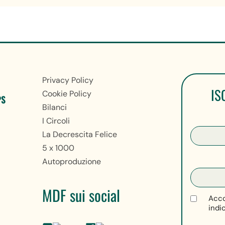
Privacy Policy
IS
Cookie Policy
PS
Bilanci
I Circoli
La Decrescita Felice
5 x 1000
Autoproduzione
MDF sui social
Acco
indi