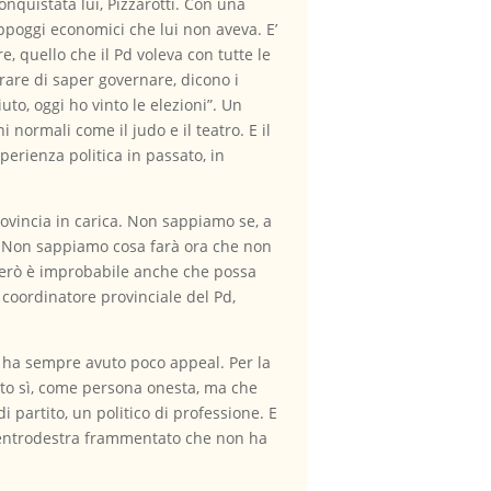
conquistata lui, Pizzarotti. Con una
appoggi economici che lui non aveva. E’
e, quello che il Pd voleva con tutte le
rare di saper governare, dicono i
uto, oggi ho vinto le elezioni”. Un
normali come il judo e il teatro. E il
perienza politica in passato, in
rovincia in carica. Non sappiamo se, a
io. Non sappiamo cosa farà ora che non
. Però è improbabile anche che possa
coordinatore provinciale del Pd,
o ha sempre avuto poco appeal. Per la
sto sì, come persona onesta, ma che
partito, un politico di professione. E
 centrodestra frammentato che non ha