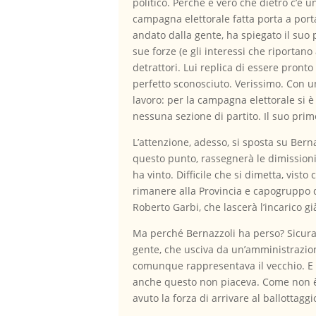
politico. Perché è vero che dietro c’è u
campagna elettorale fatta porta a porta
andato dalla gente, ha spiegato il suo 
sue forze (e gli interessi che riporta
detrattori. Lui replica di essere pront
perfetto sconosciuto. Verissimo. Con un
lavoro: per la campagna elettorale si è 
nessuna sezione di partito. Il suo pri
L’attenzione, adesso, si sposta su Bern
questo punto, rassegnerà le dimissioni
ha vinto. Difficile che si dimetta, vis
rimanere alla Provincia e capogruppo d
Roberto Garbi, che lascerà l’incarico g
Ma perché Bernazzoli ha perso? Sicuram
gente, che usciva da un’amministrazion
comunque rappresentava il vecchio. E P
anche questo non piaceva. Come non è 
avuto la forza di arrivare al ballottag