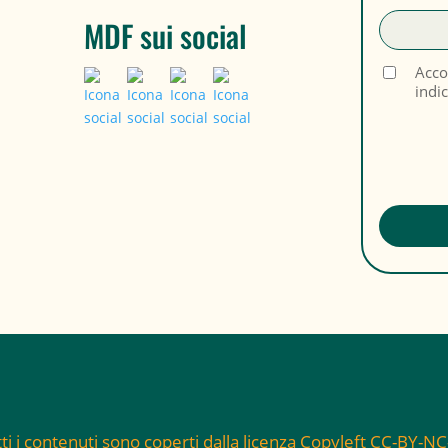
MDF sui social
Acco
indi
ti i contenuti sono coperti dalla licenza Copyleft CC-BY-N