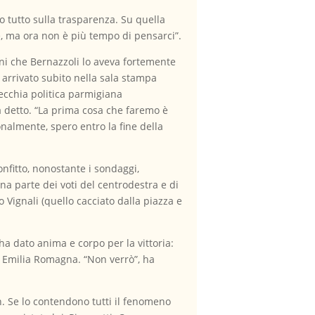
 tutto sulla trasparenza. Su quella
e, ma ora non è più tempo di pensarci”.
ani che Bernazzoli lo aveva fortemente
è arrivato subito nella sala stampa
ecchia politica parmigiana
a detto. “La prima cosa che faremo è
onalmente, spero entro la fine della
confitto, nonostante i sondaggi,
na parte dei voti del centrodestra e di
o Vignali (quello cacciato dalla piazza e
ha dato anima e corpo per la vittoria:
in Emilia Romagna. “Non verrò”, ha
n. Se lo contendono tutti il fenomeno