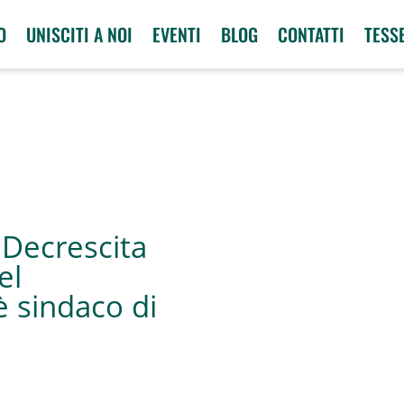
O
UNISCITI A NOI
EVENTI
BLOG
CONTATTI
TESS
 Decrescita
el
è sindaco di
2