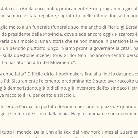
stata circa 6mila euro, nulla, praticamente. E un programma giocato
Non sempre è stata regolare, soprattutto nelle ultime due settiman
glia molto a un funerale (funerale suo, ma anche di Pierluigi Bers
e da presidente della Provincia, dove siede ancora oggi), Pizzarotti 
 Parla da simbolo di una vittoria che se non manda in pensione la v
r un periodo piuttosto lungo. “Siamo pronti a governare la città”, h
 E sulla questione inceneritore. Grillo? Non l’ho ancora sentito pers
 ha parlato con altri del Movimento”.
vrebbe fatta? Difficile dirlo. I bookmakers fino alla fine lo davano s
asa Pd. Sicuramente l’elemento predominante è stato aver raccolto u
già democristiano, già pidiellino, già inventore dell’ex sindaco Pietr
a raccolto il 16 per cento e spiccioli.
dì sera, a Parma, ha portato diecimila persone in piazza. E quando 
gi si sente male sì, ma dalla gioia. Ha già chiamato i suoi uomini 
di tutto il mondo. Dalla Cnn alla Fox, dal New York Times al Guardia