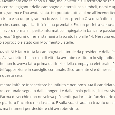
n Movimento che fa capo a Grillo, ma la vittoria sul territorio se l’è 
 contro i “giganti” delle campagne elettorali, con simboli, nomi e 
programma e l’ha avuta vinta. Ha puntato tutto sul no all’inceneritor
no a Iren) e su un programma breve, chiaro, preciso.Ora dovrà dimost
o e che, comunque, la città “mi ha premiato. Ero un perfetto sconosci
 lavoro normale – perito informatico impiegato in banca- e passioni 
preso 15 giorni di ferie, stamani a lavorato fino alle 14. Nessuna es
mo approccio è stato con Movimento 5 stelle.
azzoli. Si è fatto tutta la campagna elettorale da presidente della P
. Aveva detto che in caso di vittoria avrebbe restituito lo stipend
to che non lo aveva fatto prima dell’inizio della campagna elettorale
ell’opposizione in consiglio comunale. Sicuramente si è dimesso il 
ià questa sera.
ente l’affaire inceneritore ha influito e non poco. Ma il candidat
e comunale segnata dalle tangenti e dalla mala politica, lui era vi
arma di vecchio non ne voleva più sentir parlare. Un funzionario di 
piaciuto l’incarico non lasciato. E sulla sua strada ha trovato un
gio, ma i numeri per decidere chi avrebbe vinto.