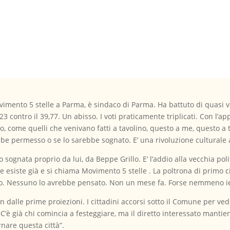
Movimento 5 stelle a Parma, è sindaco di Parma. Ha battuto di quasi
23 contro il 39,77. Un abisso. I voti praticamente triplicati. Con l’a
, come quelli che venivano fatti a tavolino, questo a me, questo a 
be permesso o se lo sarebbe sognato. E’ una rivoluzione culturale a
do sognata proprio da lui, da Beppe Grillo. E’ l’addio alla vecchia po
e esiste già e si chiama Movimento 5 stelle . La poltrona di primo ci
ato. Nessuno lo avrebbe pensato. Non un mese fa. Forse nemmeno ie
fin dalle prime proiezioni. I cittadini accorsi sotto il Comune per ved
. C’è già chi comincia a festeggiare, ma il diretto interessato manti
nare questa città”.