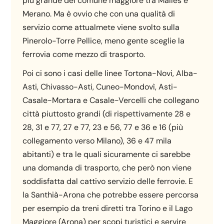
più grande del comune maggiore tra Malles e
Merano. Ma è ovvio che con una qualità di
servizio come attualmete viene svolto sulla
Pinerolo-Torre Pellice, meno gente sceglie la
ferrovia come mezzo di trasporto.
Poi ci sono i casi delle linee Tortona-Novi, Alba-
Asti, Chivasso-Asti, Cuneo-Mondovì, Asti-
Casale-Mortara e Casale-Vercelli che collegano
città piuttosto grandi (di rispettivamente 28 e
28, 31 e 77, 27 e 77, 23 e 56, 77 e 36 e 16 (più
collegamento verso Milano), 36 e 47 mila
abitanti) e tra le quali sicuramente ci sarebbe
una domanda di trasporto, che però non viene
soddisfatta dal cattivo servizio delle ferrovie. E
la Santhià-Arona che potrebbe essere percorsa
per esempio da treni diretti tra Torino e il Lago
Maggiore (Arona) per scopi turistici e servire