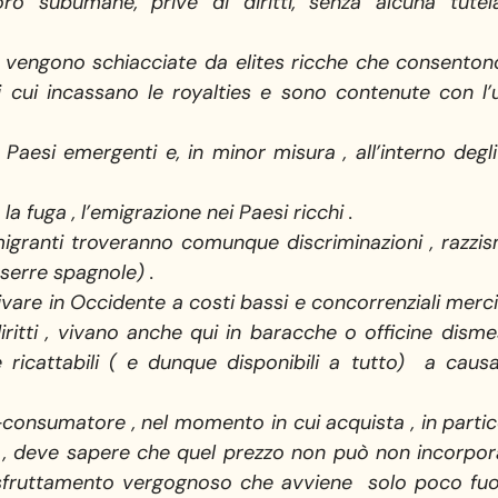
oro subumane, prive di diritti, senza alcuna tutel
 vengono schiacciate da elites ricche che consentono 
i cui incassano le royalties e sono contenute con l’
Paesi emergenti e, in minor misura , all’interno degli
la fuga , l’emigrazione nei Paesi ricchi .
 i migranti troveranno comunque discriminazioni , raz
 serre spagnole) .
vare in Occidente a costi bassi e concorrenziali merci
 diritti , vivano anche qui in baracche o officine dism
ricattabili ( e dunque disponibili a tutto) a causa
onsumatore , nel momento in cui acquista , in partico
 deve sapere che quel prezzo non può non incorpora
fruttamento vergognoso che avviene solo poco fuori 