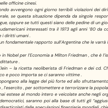
lle officine cinesi.
ndo avvengono ogni giorno terribili violazioni dei dir
ale, se questa situazione dipenda da singole responsabi
ngue, oppure se tutti questi siano delle pedine di un gi
americani interessati tra il 1973 agli anni ’80 da col
 diritti umani .
un fondamentale rapporto sull’Argentina che le varrà l
 in Nobel per l’Economia a Milton Friedman , che è l’i
dittature .
ein – la ricetta neoliberista di Friedman e dei cd. 
oco e poco importa se ci saranno vittime .
i oppongano alla legge del più forte ed allo sfruttament
a , l’esercito , per sottomettere e terrorizzare la popola
ai estese al mondo intero e veicolate anche negli org
mocratici, saranno poi alla base di tutti gli “aggiust
 disarticolati dalle speculazioni finanziarie mondiali, chi