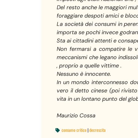
Del resto anche le maggiori mult
foraggiare despoti amici e blocc
La società dei consumi in pere
importa se pochi invece godrann
Sta ai cittadini attenti e consapev
Non fermarsi a compatire le vi
meccanismi che legano indissolu
, proprio a quelle vittime .
Nessuno è innocente.
In un mondo interconnesso dove
vero il detto cinese (poi rivist
vita in un lontano punto del glo
Maurizio Cossa
consumo critico
|
decrescita
