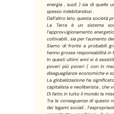
energia , suoli ) sia di quell
spesso indebitandosi .
Dall’altro lato, questa società p
La Terra è un sistema sos
l’approvvigionamento energetic
coltivabili , sia per l’aumento d
Siamo di fronte a probabili g
hanno grosse responsabilità in 
In questi ultimi anni si è assisti
poveri più poveri ( con in mez
diseguaglianze economiche e soc
La globalizzazione ha significa
capitalista e neoliberista , che
Di fatto in tutto il mondo la mise
Tra le conseguenze di questo nu
dei legami sociali , l’espropriaz