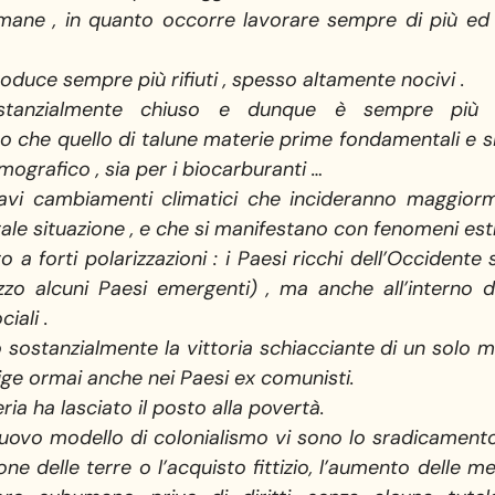
e umane , in quanto occorre lavorare sempre di più e
roduce sempre più rifiuti , spesso altamente nocivi .
tanzialmente chiuso e dunque è sempre più 
o che quello di talune materie prime fondamentali e s
emografico , sia per i biocarburanti …
ravi cambiamenti climatici che incideranno maggior
tale situazione , e che si manifestano con fenomeni est
to a forti polarizzazioni : i Paesi ricchi dell’Occidente
zo alcuni Paesi emergenti) , ma anche all’interno 
iali .
to sostanzialmente la vittoria schiacciante di un solo 
 vige ormai anche nei Paesi ex comunisti.
ria ha lasciato il posto alla povertà.
ovo modello di colonialismo vi sono lo sradicamento d
ione delle terre o l’acquisto fittizio, l’aumento delle m