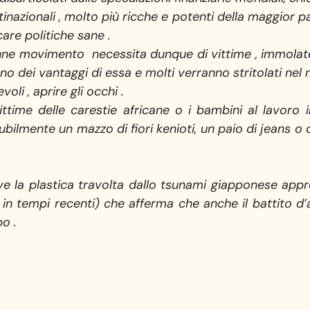
inazionali , molto più ricche e potenti della maggior par
are politiche sane .
nne movimento necessita dunque di vittime , immolate
o dei vantaggi di essa e molti verranno stritolati nel
oli , aprire gli occhi .
ttime delle carestie africane o i bambini al lavoro i
bilmente un mazzo di fiori kenioti, un paio di jeans o 
 la plastica travolta dallo tsunami giapponese appr
o in tempi recenti) che afferma che anche il battito d’al
bo .