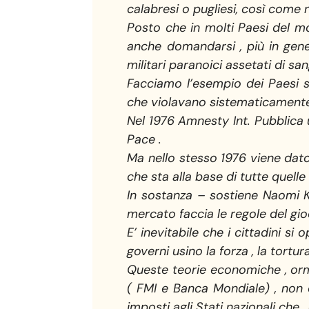
calabresi o pugliesi, così come ne
Posto che in molti Paesi del mo
anche domandarsi , più in gener
militari paranoici assetati di sa
Facciamo l’esempio dei Paesi sud
che violavano sistematicamente i
Nel 1976 Amnesty Int. Pubblica 
Pace .
Ma nello stesso 1976 viene dato
che sta alla base di tutte quelle 
In sostanza – sostiene Naomi Kl
mercato faccia le regole del gi
E’ inevitabile che i cittadini s
governi usino la forza , la tortur
Queste teorie economiche , orm
( FMI e Banca Mondiale) , non de
imposti agli Stati nazionali che ,