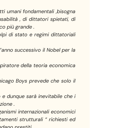
itti umani fondamentali ,bisogna
lità , di dittatori spietati, di
oco più grande .
pi di stato e regimi dittatoriali
’anno successivo il Nobel per la
spiratore della teoria economica
Chicago Boys prevede che solo il
o e dunque sarà inevitabile che i
zione .
anismi internazionali economici
amenti strutturali “ richiesti ed
edano prestiti .