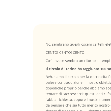
No, sembrano quegli osceni cartelli elett
CENTO! CENTO! CENTO!
Così invece sembra un ritorno ai tempi i
Il circolo di Torino ha raggiunto 100 so
Beh, siamo il circolo per la decrescita
palese contraddizione. Il nostro obiett
dopodiché proprio perché abbiamo scelt
tentare di “accrescerci” questi dati ci 
l’abbia richiesto, eppure i nostri nume
da pensare che sia tutto merito nostro
ricerca di risposte a cui il sistema a