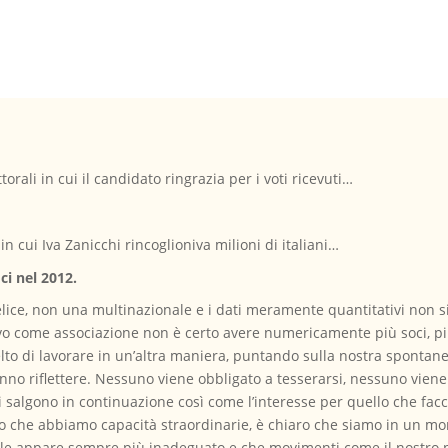
orali in cui il candidato ringrazia per i voti ricevuti…
n cui Iva Zanicchi rincoglioniva milioni di italiani…
ci nel 2012.
 felice, non una multinazionale e i dati meramente quantitativi non 
ivo come associazione non è certo avere numericamente più soci, pi
o di lavorare in un’altra maniera, puntando sulla nostra spontanei
fanno riflettere. Nessuno viene obbligato a tesserarsi, nessuno vien
ri salgono in continuazione così come l’interesse per quello che fa
 o che abbiamo capacità straordinarie, è chiaro che siamo in un mo
ttuale appare sempre più inadeguato e che movimenti come il nostro 