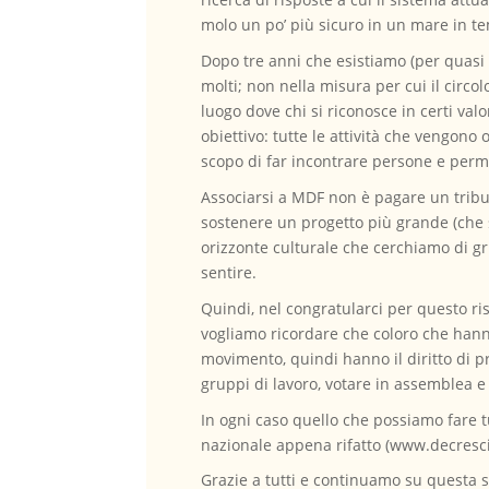
molo un po’ più sicuro in un mare in t
Dopo tre anni che esistiamo (per quas
molti; non nella misura per cui il circol
luogo dove chi si riconosce in certi va
obiettivo: tutte le attività che vengon
scopo di far incontrare persone e perme
Associarsi a MDF non è pagare un tribut
sostenere un progetto più grande (che s
orizzonte culturale che cerchiamo di grid
sentire.
Quindi, nel congratularci per questo ris
vogliamo ricordare che coloro che hanno
movimento, quindi hanno il diritto di pr
gruppi di lavoro, votare in assemblea e 
In ogni caso quello che possiamo fare tut
nazionale appena rifatto (www.decrescita
Grazie a tutti e continuamo su questa s