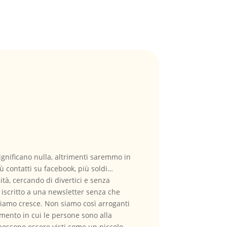
significano nulla, altrimenti saremmo in
ù contatti su facebook, più soldi…
tà, cercando di divertici e senza
e iscritto a una newsletter senza che
cciamo cresce. Non siamo così arroganti
mento in cui le persone sono alla
possono essere visti come un piccolo