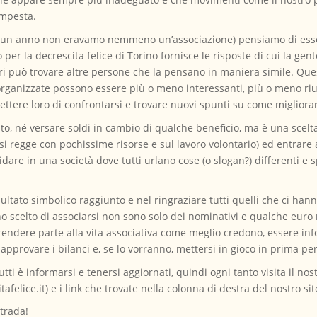
empesta.
i un anno non eravamo nemmeno un’associazione) pensiamo di esser
o per la decrescita felice di Torino fornisce le risposte di cui la gen
lori può trovare altre persone che la pensano in maniera simile. Que
o organizzate possono essere più o meno interessanti, più o meno r
ttere loro di confrontarsi e trovare nuovi spunti su come migliorare
o, né versare soldi in cambio di qualche beneficio, ma è una scelt
i regge con pochissime risorse e sul lavoro volontario) ed entrare a
are in una società dove tutti urlano cose (o slogan?) differenti e sp
ultato simbolico raggiunto e nel ringraziare tutti quelli che ci hann
 scelto di associarsi non sono solo dei nominativi e qualche euro r
endere parte alla vita associativa come meglio credono, essere infor
approvare i bilanci e, se lo vorranno, mettersi in gioco in prima pe
ti è informarsi e tenersi aggiornati, quindi ogni tanto visita il nost
felice.it) e i link che trovate nella colonna di destra del nostro sit
trada!