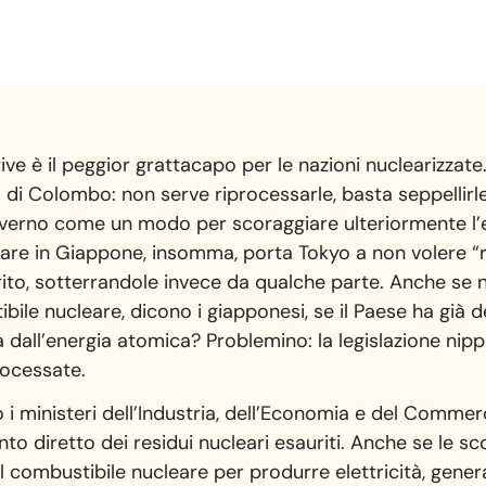
ive è il peggior grattacapo per le nazioni nuclearizzate.
o di Colombo: non serve riprocessarle, basta seppellirle
 governo come un modo per scoraggiare ulteriormente l
re in Giappone, insomma, porta Tokyo a non volere “ri
rito, sotterrandole invece da qualche parte. Anche se 
tibile nucleare, dicono i giapponesi, se il Paese ha già
dall’energia atomica? Problemino: la legislazione nipp
rocessate.
i ministeri dell’Industria, dell’Economia e del Commer
o diretto dei residui nucleari esauriti. Anche se le scor
il combustibile nucleare per produrre elettricità, gene