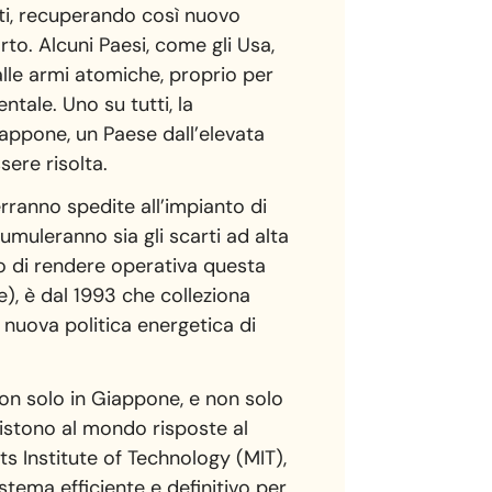
ti, recuperando così nuovo
rto. Alcuni Paesi, come gli Usa,
alle armi atomiche, proprio per
ntale. Uno su tutti, la
Giappone, un Paese dall’elevata
ere risolta.
erranno spedite all’impianto di
muleranno sia gli scarti ad alta
do di rendere operativa questa
ine), è dal 1993 che colleziona
la nuova politica energetica di
 Non solo in Giappone, e non solo
istono al mondo risposte al
s Institute of Technology (MIT),
stema efficiente e definitivo per