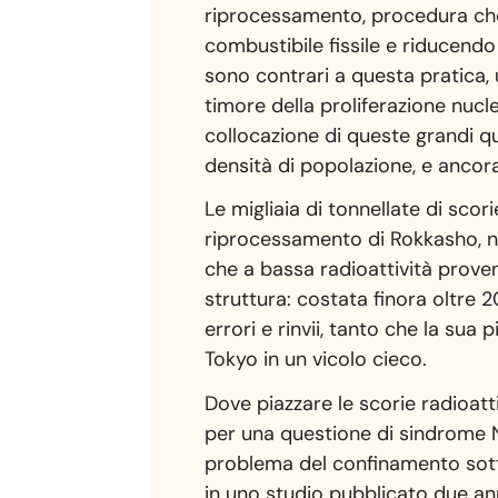
riprocessamento, procedura che
combustibile fissile e riducendo 
sono contrari a questa pratica, 
timore della proliferazione nucl
collocazione di queste grandi qu
densità di popolazione, e ancor
Le migliaia di tonnellate di scor
riprocessamento di Rokkasho, ne
che a bassa radioattività proven
struttura: costata finora oltre 20 
errori e rinvii, tanto che la sua 
Tokyo in un vicolo cieco.
Dove piazzare le scorie radioatt
per una questione di sindrome 
problema del confinamento sotto
in uno studio pubblicato due ann