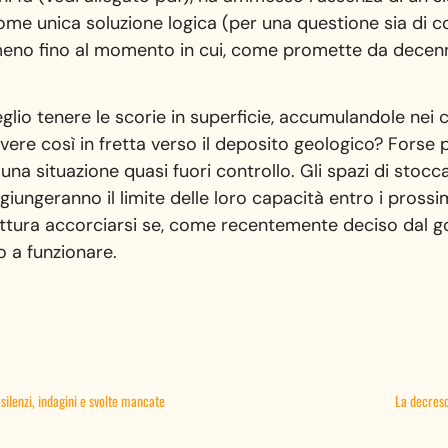
ome unica soluzione logica (per una questione sia di cos
eno fino al momento in cui, come promette da decenni,
eglio tenere le scorie in superficie, accumulandole nei co
vere così in fretta verso il deposito geologico? Forse
a situazione quasi fuori controllo. Gli spazi di stoccagg
aggiungeranno il limite delle loro capacità entro i pros
ttura accorciarsi se, come recentemente deciso dal gov
 a funzionare.
silenzi, indagini e svolte mancate
La decresc