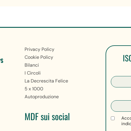
Privacy Policy
IS
Cookie Policy
PS
Bilanci
I Circoli
La Decrescita Felice
5 x 1000
Autoproduzione
MDF sui social
Acco
indi