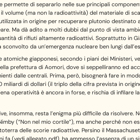
 permette di separarlo nelle sue principali componen
il volume (ma non la radioattività) del materiale di sca
utilizzata in origine per recuperare plutonio destinato 
eare. Ma dà adito a molti dubbi dal punto di vista ambie
antità di rifiuti altamente radioattivi. Soprattutto in 
a sconvolto da un’emergenza nucleare ben lungi dall’ess
ie atomiche giapponesi, secondo i piani dei Ministeri, v
lla prefettura di Aomori, dove si seppelliranno ed accu
ienti dalle centrali. Prima, però, bisognerà fare in mo
miliardi di dollari (il triplo della cifra prevista in orig
piena operatività è ancora in forse, e rischia di infilare 
ive, insomma, resta l’enigma più difficile da risolvere.
Nimby (“Non nel mio cortile”), ma anche perché non es
terra delle scorie radioattive. Persino il Massachusett
i fa (vedi allegato pdf), ha ammesso l’assenza di un si