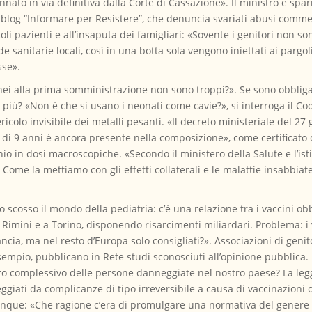
annato in via definitiva dalla Corte di Cassazione». Il ministro è spa
blog “Informare per Resistere”, che denuncia svariati abusi commes
coli pazienti e all’insaputa dei famigliari: «Sovente i genitori non
de sanitarie locali, così in una botta sola vengono iniettati ai pargoli
sse».
i alla prima somministrazione non sono troppi?». Se sono obbligato
più? «Non è che si usano i neonati come cavie?», si interroga il Co
ericolo invisibile dei metalli pesanti. «Il decreto ministeriale del 
di 9 anni è ancora presente nella composizione», come certificato d
o in dosi macroscopiche. «Secondo il ministero della Salute e l’isti
 Come la mettiamo con gli effetti collaterali e le malattie insabbiat
cosso il mondo della pediatria: c’è una relazione tra i vaccini obbli
 Rimini e a Torino, disponendo risarcimenti miliardari. Problema: i v
ncia, ma nel resto d’Europa solo consigliati?». Associazioni di geni
empio, pubblicano in Rete studi sconosciuti all’opinione pubblica. P
o complessivo delle persone danneggiate nel nostro paese? La legg
giati da complicanze di tipo irreversibile a causa di vaccinazioni o
nque: «Che ragione c’era di promulgare una normativa del genere se