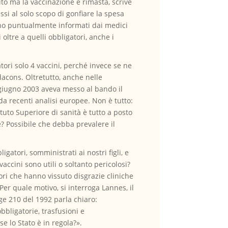
rito ma la vaccinazione è rimasta, scrive
si al solo scopo di gonfiare la spesa
 sono puntualmente informati dai medici
 oltre a quelli obbligatori, anche i
ri solo 4 vaccini, perché invece se ne
dacons. Oltretutto, anche nelle
27 giugno 2003 aveva messo al bando il
a recenti analisi europee. Non è tutto:
tuto Superiore di sanità è tutto a posto
e? Possibile che debba prevalere il
gatori, somministrati ai nostri figli, e
accini sono utili o soltanto pericolosi?
tori che hanno vissuto disgrazie cliniche
er quale motivo, si interroga Lannes, il
e 210 del 1992 parla chiaro:
bbligatorie, trasfusioni e
 lo Stato è in regola?».