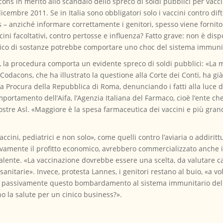
ons in merito allo scandalo dello spreco di soldi pubblici per vaccin
icembre 2011. Se in Italia sono obbligatori solo i vaccini contro difte
– anziché informare correttamente i genitori, spesso viene fornito e
i facoltativi, contro pertosse e influenza? Fatto grave: non è dispo
carico di sostanze potrebbe comportare uno choc del sistema immuni
la procedura comporta un evidente spreco di soldi pubblici: «La ma
Il Codacons, che ha illustrato la questione alla Corte dei Conti, ha g
lla Procura della Repubblica di Roma, denunciando i fatti alla luce de
omportamento dell’Aifa, l’Agenzia Italiana del Farmaco, cioè l’ente c
 nostre Asl. «Maggiore è la spesa farmaceutica dei vaccini e più gra
ccini, pediatrici e non solo», come quelli contro l’aviaria o addirittu
amente il profitto economico, avrebbero commercializzato anche i s
avalente. «La vaccinazione dovrebbe essere una scelta, da valutare c
sanitarie». Invece, protesta Lannes, i genitori restano al buio, «a vo
o passivamente questo bombardamento al sistema immunitario del 
o la salute per un cinico business?».