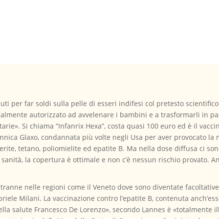
ti per far soldi sulla pelle di esseri indifesi col pretesto scientific
egalmente autorizzato ad avvelenare i bambini e a trasformarli in p
tarie». Si chiama “Infanrix Hexa”, costa quasi 100 euro ed è il vacc
annica Glaxo, condannata più volte negli Usa per aver provocato la 
erite, tetano, poliomielite ed epatite B. Ma nella dose diffusa ci so
i sanità, la copertura è ottimale e non c’è nessun rischio provato. An
, tranne nelle regioni come il Veneto dove sono diventate facoltative.
riele Milani. La vaccinazione contro l’epatite B, contenuta anch’ess
 della salute Francesco De Lorenzo», secondo Lannes è «totalmente il