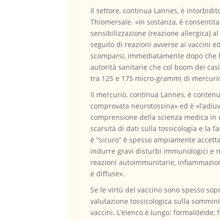
Il settore, continua Lannes, è intorbidi
Thiomersale. «In sostanza, è consenti
sensibilizzazione (reazione allergica) a
seguito di reazioni avverse ai vaccini
scomparsi, immediatamente dopo che l’et
autorità sanitarie che col boom dei casi
tra 125 e 175 micro-grammi di mercurio,
Il mercurio, continua Lannes, è contenut
comprovata neurotossina» ed è «l’adiuva
comprensione della scienza medica in m
scarsità di dati sulla tossicologia e la
è “sicuro” è spesso ampiamente accettat
indurre gravi disturbi immunologici e n
reazioni autoimmunitarie, infiammazion
e diffuse».
Se le virtù del vaccino sono spesso sop
valutazione tossicologica sulla sommini
vaccini. L’elenco è lungo: formaldeide, f