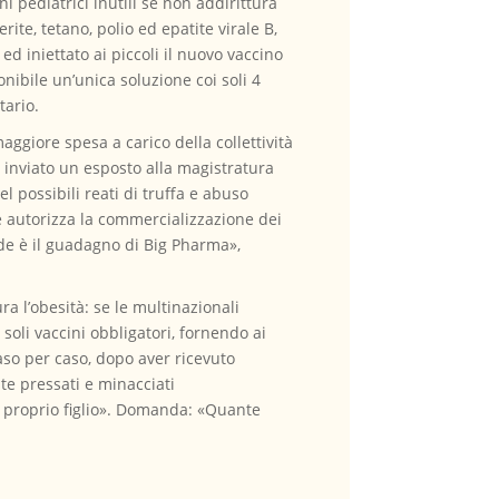
i pediatrici inutili se non addirittura
rite, tetano, polio ed epatite virale B,
d iniettato ai piccoli il nuovo vaccino
nibile un’unica soluzione coi soli 4
tario.
ggiore spesa a carico della collettività
ià inviato un esposto alla magistratura
l possibili reati di truffa e abuso
he autorizza la commercializzazione dei
nde è il guadagno di Big Pharma»,
ra l’obesità: se le multinazionali
oli vaccini obbligatori, fornendo ai
aso per caso, dopo aver ricevuto
lte pressati e minacciati
proprio figlio». Domanda: «Quante