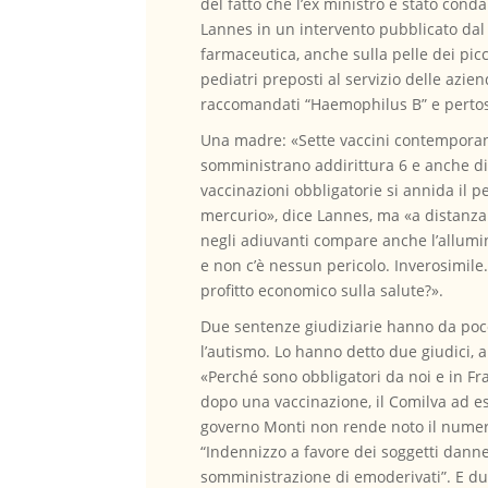
del fatto che l’ex ministro è stato cond
Lannes in un intervento pubblicato dal 
farmaceutica, anche sulla pelle dei pic
pediatri preposti al servizio delle azien
raccomandati “Haemophilus B” e perto
Una madre: «Sette vaccini contemporane
somministrano addirittura 6 e anche di 
vaccinazioni obbligatorie si annida il p
mercurio», dice Lannes, ma «a distanza 
negli adiuvanti compare anche l’allumini
e non c’è nessun pericolo. Inverosimile.
profitto economico sulla salute?».
Due sentenze giudiziarie hanno da poco s
l’autismo. Lo hanno detto due giudici, a
«Perché sono obbligatori da noi e in Fra
dopo una vaccinazione, il Comilva ad es
governo Monti non rende noto il numer
“Indennizzo a favore dei soggetti danneg
somministrazione di emoderivati”. E du