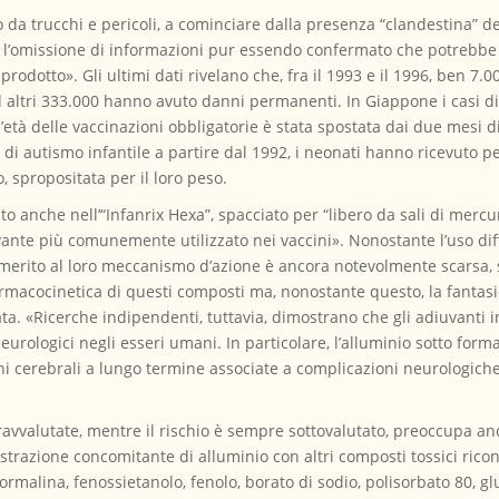
to da trucchi e pericoli, a cominciare dalla presenza “clandestina” d
ta l’omissione di informazioni pur essendo confermato che potrebb
l prodotto». Gli ultimi dati rivelano che, fra il 1993 e il 1996, ben
 ed altri 333.000 hanno avuto danni permanenti. In Giappone i casi 
à delle vaccinazioni obbligatorie è stata spostata dai due mesi di 
 di autismo infantile a partire dal 1992, i neonati hanno ricevuto pe
 spropositata per il loro peso.
o anche nell’“Infanrix Hexa”, spacciato per “libero da sali di mercu
nte più comunemente utilizzato nei vaccini». Nonostante l’uso diff
erito al loro meccanismo d’azione è ancora notevolmente scarsa, 
 farmacocinetica di questi composti ma, nonostante questo, la fantas
a. «Ricerche indipendenti, tuttavia, dimostrano che gli adiuvanti i
eurologici negli esseri umani. In particolare, l’alluminio sotto for
i cerebrali a lungo termine associate a complicazioni neurologic
ravvalutate, mentre il rischio è sempre sottovalutato, preoccupa a
strazione concomitante di alluminio con altri composti tossici rico
ormalina, fenossietanolo, fenolo, borato di sodio, polisorbato 80, glu