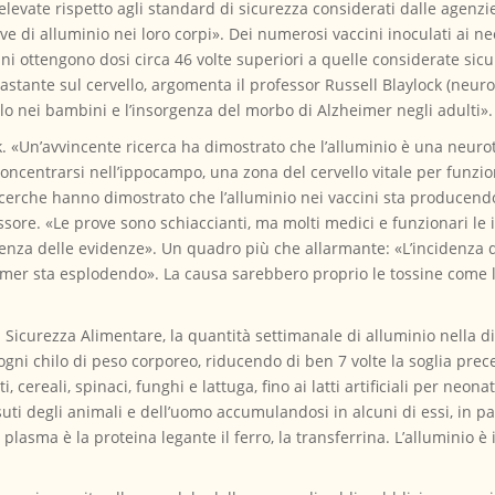
vate rispetto agli standard di sicurezza considerati dalle agenzie 
 di alluminio nei loro corpi». Dei numerosi vaccini inoculati ai ne
ni ottengono dosi circa 46 volte superiori a quelle considerate sic
stante sul cervello, argomenta il professor Russell Blaylock (neur
llo nei bambini e l’insorgenza del morbo di Alzheimer negli adulti».
ck. «Un’avvincente ricerca ha dimostrato che l’alluminio è una neuro
oncentrarsi nell’ippocampo, una zona del cervello vitale per funzio
rche hanno dimostrato che l’alluminio nei vaccini sta producendo 
essore. «Le prove sono schiaccianti, ma molti medici e funzionari le
nza delle evidenze». Un quadro più che allarmante: «L’incidenza di
imer sta esplodendo». La causa sarebbero proprio le tossine come l
la Sicurezza Alimentare, la quantità settimanale di alluminio nella 
ni chilo di peso corporeo, riducendo di ben 7 volte la soglia pre
, cereali, spinaci, funghi e lattuga, fino ai latti artificiali per neo
essuti degli animali e dell’uomo accumulandosi in alcuni di essi, in pa
 plasma è la proteina legante il ferro, la transferrina. L’alluminio è