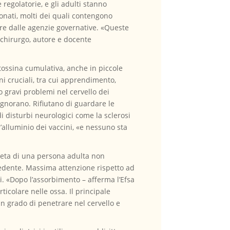
regolatorie, e gli adulti stanno
onati, molti dei quali contengono
ure dalle agenzie governative. «Queste
ochirurgo, autore e docente
tossina cumulativa, anche in piccole
ni cruciali, tra cui apprendimento,
gravi problemi nel cervello dei
 ignorano. Rifiutano di guardare le
 disturbi neurologici come la sclerosi
’alluminio dei vaccini, «e nessuno sta
dieta di una persona adulta non
cedente. Massima attenzione rispetto ad
nati. «Dopo l’assorbimento – afferma l’Efsa
rticolare nelle ossa. Il principale
 in grado di penetrare nel cervello e