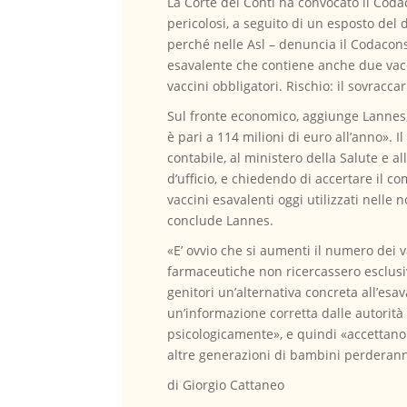
La Corte dei Conti ha convocato il Codac
pericolosi, a seguito di un esposto del d
perché nelle Asl – denuncia il Codacons 
esavalente che contiene anche due vaccin
vaccini obbligatori. Rischio: il sovrac
Sul fronte economico, aggiunge Lannes, 
è pari a 114 milioni di euro all’anno». 
contabile, al ministero della Salute e a
d’ufficio, e chiedendo di accertare il c
vaccini esavalenti oggi utilizzati nelle
conclude Lannes.
«E’ ovvio che si aumenti il numero dei va
farmaceutiche non ricercassero esclusiv
genitori un’alternativa concreta all’es
un’informazione corretta dalle autorità 
psicologicamente», e quindi «accettan
altre generazioni di bambini perderann
di Giorgio Cattaneo