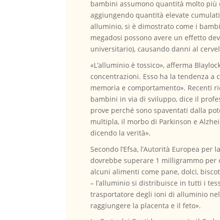
bambini assumono quantità molto più ele
aggiungendo quantità elevate cumulative
alluminio, si è dimostrato come i bambi
megadosi possono avere un effetto deva
universitario), causando danni al cerve
«L’alluminio è tossico», afferma Blaylo
concentrazioni. Esso ha la tendenza a c
memoria e comportamento». Recenti rice
bambini in via di sviluppo, dice il prof
prove perché sono spaventati dalla pote
multipla, il morbo di Parkinson e Alzhe
dicendo la verità».
Secondo l’Efsa, l’Autorità Europea per 
dovrebbe superare 1 milligrammo per og
alcuni alimenti come pane, dolci, biscotti
– l’alluminio si distribuisce in tutti i t
trasportatore degli ioni di alluminio nel
raggiungere la placenta e il feto».