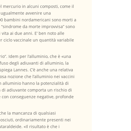
el mercurio in alcuni composti, come il
e ugualmente avvenire una
 7.000 bambini nordamericani sono morti a
di “sindrome da morte improvvisa” sono
vita ai due anni. E’ ben noto alle
r ciclo vaccinale un quantità variabile
rio”. Idem per l’alluminio, che è «una
uso degli adiuvanti di alluminio, la
spiega Lannes. C’è anche una relativa
iosa nozione che l’alluminio nei vaccini
n alluminio hanno la potenzialità di
ma di adiuvante comporta un rischio di
he con conseguenze negative, profonde
nche la mancanza di qualsiasi
nosciuti, ordinariamente presenti nei
taraldeide. «Il risultato è che i