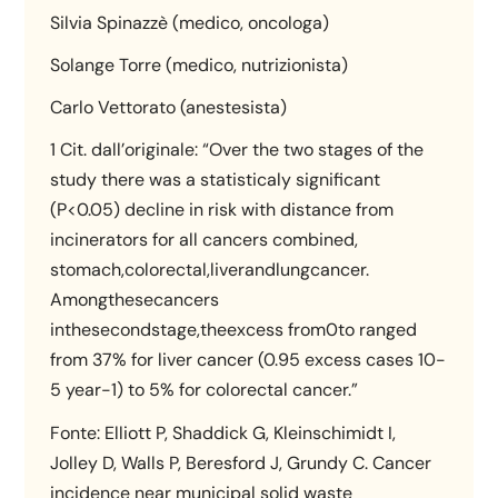
Silvia Spinazzè (medico, oncologa)
Solange Torre (medico, nutrizionista)
Carlo Vettorato (anestesista)
1 Cit. dall’originale: “Over the two stages of the
study there was a statisticaly significant
(P<0.05) decline in risk with distance from
incinerators for all cancers combined,
stomach,colorectal,liverandlungcancer.
Amongthesecancers
inthesecondstage,theexcess from0to ranged
from 37% for liver cancer (0.95 excess cases 10-
5 year-1) to 5% for colorectal cancer.”
Fonte: Elliott P, Shaddick G, Kleinschimidt I,
Jolley D, Walls P, Beresford J, Grundy C. Cancer
incidence near municipal solid waste