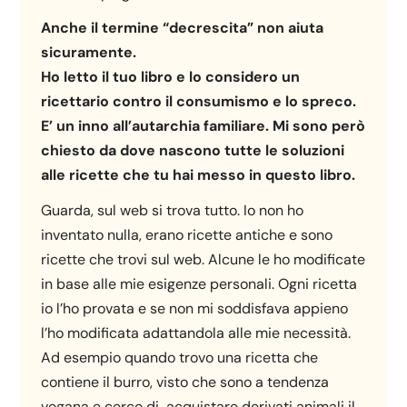
Anche il termine “decrescita” non aiuta
sicuramente.
Ho letto il tuo libro e lo
considero
un
ricettario
contro
il
consumismo e lo
spreco.
E’ un
inno
all’autarchia
familiare. Mi
sono però
chiesto da dove nascono tutte
le
soluzioni
alle
ricette
che
tu
hai
messo
in
questo
libro
.
Guarda, sul web si trova tutto. Io non ho
inventato nulla, erano ricette antiche e sono
ricette che trovi sul web. Alcune le ho modificate
in base alle mie esigenze personali. Ogni ricetta
io l’ho provata e se non mi soddisfava appieno
l’ho modificata adattandola alle mie necessità.
Ad esempio quando trovo una ricetta che
contiene il burro, visto che sono a tendenza
vegana e cerco di acquistare derivati animali il