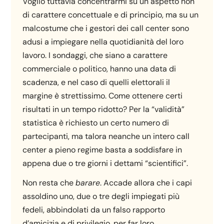
Voglio tuttavia concentrarmi su un aspetto non
di carattere concettuale e di principio, ma su un
malcostume che i gestori dei call center sono
adusi a impiegare nella quotidianità del loro
lavoro. I sondaggi, che siano a carattere
commerciale o politico, hanno una data di
scadenza, e nel caso di quelli elettorali il
margine è strettissimo. Come ottenere certi
risultati in un tempo ridotto? Per la “validità”
statistica è richiesto un certo numero di
partecipanti, ma talora neanche un intero call
center a pieno regime basta a soddisfare in
appena due o tre giorni i dettami “scientifici”.
Non resta che
barare
. Accade allora che i capi
assoldino uno, due o tre degli impiegati più
fedeli, abbindolati da un falso rapporto
d’amicizia e di privilegio, per far loro