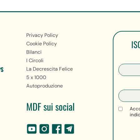
Privacy Policy
IS
Cookie Policy
Bilanci
I Circoli
PS
La Decrescita Felice
5 x 1000
Autoproduzione
MDF sui social
Acco
indi