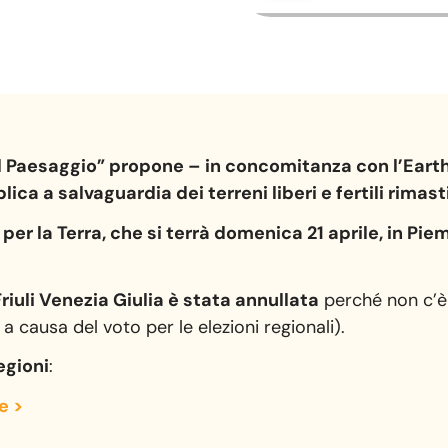
il Paesaggio” propone – in concomitanza con l’Ear
a a salvaguardia dei terreni liberi e fertili rimasti
per la Terra, che si terrà domenica 21 aprile, in Piem
riuli Venezia Giulia è stata annullata
perché non c’è 
a causa del voto per le elezioni regionali).
egioni
:
e >