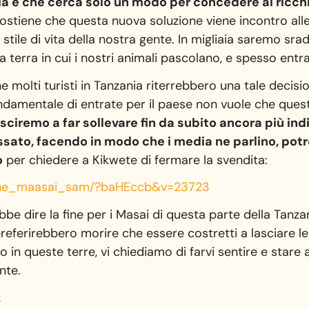
a e che cerca solo un modo per concedere ai ricchi 
ostiene che questa nuova soluzione viene incontro alle
o stile di vita della nostra gente. In migliaia saremo sr
 la terra in cui i nostri animali pascolano, e spesso ent
e molti turisti in Tanzania riterrebbero una tale decisi
ndamentale di entrate per il paese non vuole che ques
usciremo a far sollevare fin da subito ancora più in
assato, facendo in modo che i media ne parlino, po
o
per chiedere a Kikwete di fermare la svendita:
he_maasai_sam/?baHEccb&v=
23723
e dire la fine per i Masai di questa parte della Tanzani
eferirebbero morire che essere costretti a lasciare l
 in queste terre, vi chiediamo di farvi sentire e stare 
nte.
,