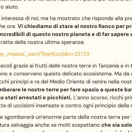
o aiuto.
interessa di noi, ma ha mostrato che risponde alla pres
he ore.
Vi chiediamo di stare al nostro fianco per pr
 incredibili di questo nostro pianeta e di far saper
tratta della nostra ultima speranza:
he_maasai_sam/?baHEccb&v=
23723
coli grazie ai frutti delle nostre terre in Tanzania e i
gono e conservano questo delicato ecosistema. Ma da a
icchi principi e re del Medio Oriente di venire nella nos
erare le nostre terre per fare spazio a queste ba
o stati arrestati e picchiati.
L’anno scorso, ricchi pr
tratta di uccisioni insensate e contro ogni principio della
e sgombererà un’enorme parte della nostra terra per f
atura selvaggia anche se molti sospettano
che sia sol