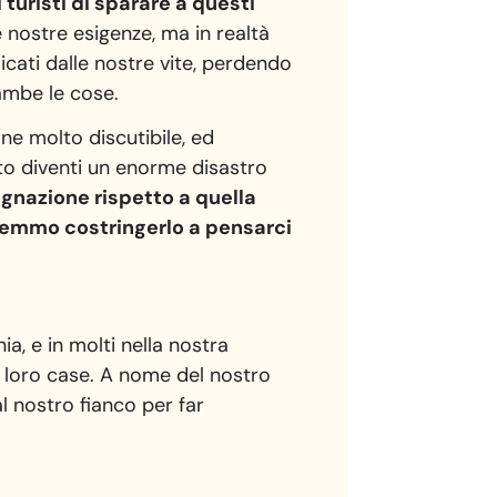
turisti di sparare a questi
 nostre esigenze, ma in realtà
adicati dalle nostre vite, perdendo
rambe le cose.
one molto discutibile, ed
to diventi un enorme disastro
dignazione rispetto a quella
tremmo costringerlo a pensarci
a, e in molti nella nostra
e loro case. A nome del nostro
al nostro fianco per far