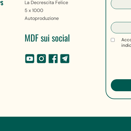
PS
La Decrescita Felice
5 x 1000
Autoproduzione
MDF sui social
Acco
indi