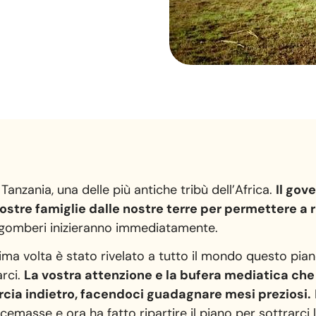
 Tanzania, una delle più antiche tribù dell’Africa.
Il gov
ostre famiglie dalle nostre terre per permettere a ric
sgomberi inizieranno immediatamente.
ma volta è stato rivelato a tutto il mondo questo pian
arci.
La vostra attenzione e la bufera mediatica che
arcia indietro, facendoci guadagnare mesi preziosi.
scemasse e ora ha fatto ripartire il piano per sottrarci