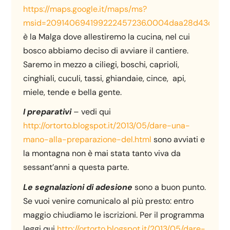
https://maps.google.it/maps/ms?
msid=209140694199222457236.0004daa28d43df74d
è la Malga dove allestiremo la cucina, nel cui
bosco abbiamo deciso di avviare il cantiere.
Saremo in mezzo a ciliegi, boschi, caprioli,
cinghiali, cuculi, tassi, ghiandaie, cince, api,
miele, tende e bella gente.
I preparativi
– vedi qui
http://ortorto.blogspot.it/2013/05/dare-una-
mano-alla-preparazione-del.html
sono avviati e
la montagna non è mai stata tanto viva da
sessant’anni a questa parte.
Le segnalazioni di adesione
sono a buon punto.
Se vuoi venire comunicalo al più presto: entro
maggio chiudiamo le iscrizioni. Per il programma
leggi qui
http://ortorto.blogspot.it/2013/05/dare-