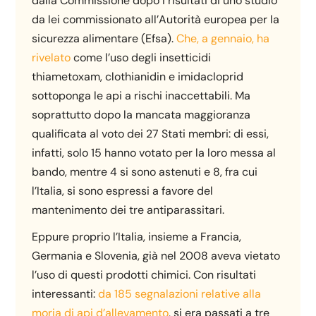
dalla Commissione dopo i risultati di uno studio
da lei commissionato all’Autorità europea per la
sicurezza alimentare (Efsa).
Che, a gennaio, ha
rivelato
come l’uso degli insetticidi
thiametoxam, clothianidin e imidacloprid
sottoponga le api a rischi inaccettabili. Ma
soprattutto dopo la mancata maggioranza
qualificata al voto dei 27 Stati membri: di essi,
infatti, solo 15 hanno votato per la loro messa al
bando, mentre 4 si sono astenuti e 8, fra cui
l’Italia, si sono espressi a favore del
mantenimento dei tre antiparassitari.
Eppure proprio l’Italia, insieme a Francia,
Germania e Slovenia, già nel 2008 aveva vietato
l’uso di questi prodotti chimici. Con risultati
interessanti:
da 185 segnalazioni relative alla
moria di api d’allevamento
, si era passati a tre