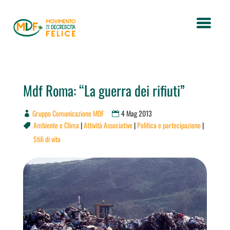
Mdf Roma: “La guerra dei rifiuti”
Gruppo Comunicazione MDF
4 Mag 2013
Ambiente e Clima
|
Attività Associative
|
Politica e partecipazione
|

Stili di vita