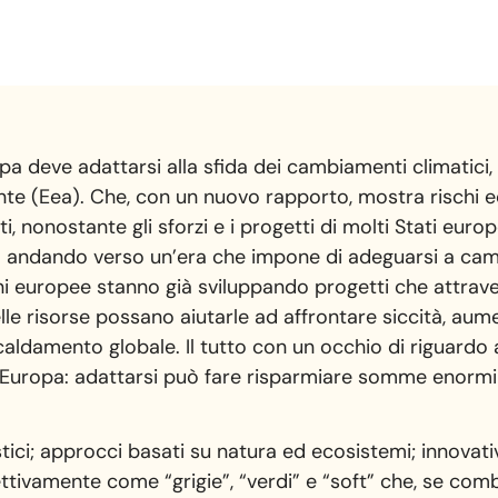
pa deve adattarsi alla sfida dei cambiamenti climatici, e
nte (Eea). Che, con un nuovo rapporto, mostra rischi e
ti, nonostante gli sforzi e i progetti di molti Stati eu
o andando verso un’era che impone di adeguarsi a ca
ioni europee stanno già sviluppando progetti che attrave
e risorse possano aiutarle ad affrontare siccità, aumen
scaldamento globale. Il tutto con un occhio di riguardo 
 d’Europa: adattarsi può fare risparmiare somme enormi
tici; approcci basati su natura ed ecosistemi; innovativ
spettivamente come “grigie”, “verdi” e “soft” che, se com