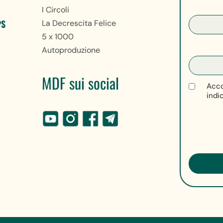
I Circoli
PS
La Decrescita Felice
5 x 1000
Autoproduzione
MDF sui social
Acco
indi