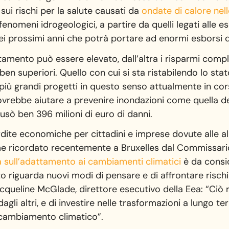
ui rischi per la salute causati da
ondate di calore nel
enomeni idrogeologici, a partire da quelli legati alle es
ei prossimi anni che potrà portare ad enormi esborsi da
tamento può essere elevato, dall’altra i risparmi compl
en superiori. Quello con cui si sta ristabilendo lo sta
più grandi progetti in questo senso attualmente in co
dovrebbe aiutare a prevenire inondazioni come quella de
sò ben 396 milioni di euro di danni.
 perdite economiche per cittadini e imprese dovute alle a
ome ricordato recentemente a Bruxelles dal Commissari
 sull’adattamento ai cambiamenti climatici
è da consid
 riguarda nuovi modi di pensare e di affrontare rischi 
queline McGlade, direttore esecutivo della Eea: “Ciò r
agli altri, e di investire nelle trasformazioni a lungo 
l cambiamento climatico”.