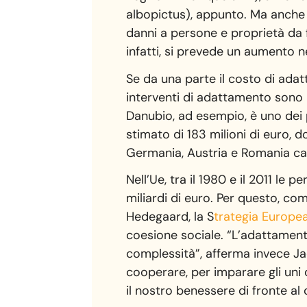
albopictus), appunto. Ma anche s
danni a persone e proprietà da f
infatti, si prevede un aumento n
Se da una parte il costo di adat
interventi di adattamento sono b
Danubio, ad esempio, è uno dei 
stimato di 183 milioni di euro, 
Germania, Austria e Romania cau
Nell’Ue, tra il 1980 e il 2011 le
miliardi di euro. Per questo, c
Hedegaard, la S
trategia Europea
coesione sociale. “L’adattamento
complessità”, afferma invece Jac
cooperare, per imparare gli uni d
il nostro benessere di fronte a