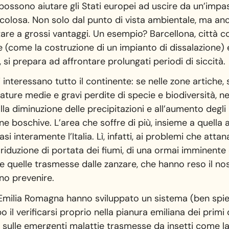
possono aiutare gli Stati europei ad uscire da un’impa
ricolosa. Non solo dal punto di vista ambientale, ma a
are a grossi vantaggi. Un esempio? Barcellona, città co
 (come la costruzione di un impianto di dissalazione) e 
 si prepara ad affrontare prolungati periodi di siccità.
interessano tutto il continente: se nelle zone artiche, 
ture medie e gravi perdite di specie e biodiversità, nel
lla diminuzione delle precipitazioni e all’aumento degli 
e boschive. L’area che soffre di più, insieme a quella 
 interamente l’Italia. Lì, infatti, ai problemi che attan
riduzione di portata dei fiumi, di una ormai imminente 
me quelle trasmesse dalle zanzare, che hanno reso il no
no prevenire.
 Emilia Romagna hanno sviluppato un sistema (ben spieg
 il verificarsi proprio nella pianura emiliana dei primi
ta sulle emergenti malattie trasmesse da insetti come l