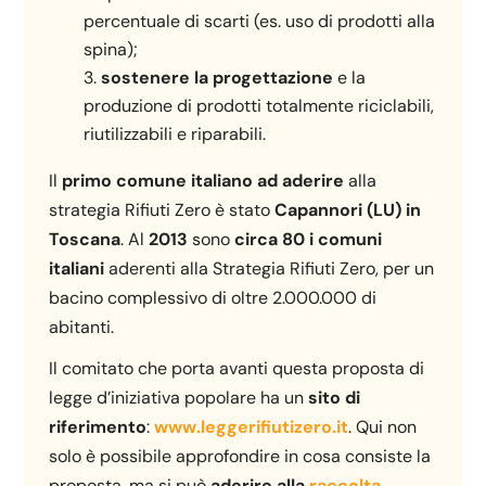
percentuale di scarti (es. uso di prodotti alla
spina);
sostenere la progettazione
e la
produzione di prodotti totalmente riciclabili,
riutilizzabili e riparabili.
Il
primo comune italiano ad aderire
alla
strategia Rifiuti Zero è stato
Capannori (LU) in
Toscana
. Al
2013
sono
circa 80 i comuni
italiani
aderenti alla Strategia Rifiuti Zero, per un
bacino complessivo di oltre 2.000.000 di
abitanti.
Il comitato che porta avanti questa proposta di
legge d’iniziativa popolare ha un
sito di
riferimento
:
www.leggerifiutizero.it
. Qui non
solo è possibile approfondire in cosa consiste la
proposta, ma si può
aderire alla
raccolta