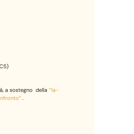
 C5)
tà, a sostegno della
“1a-
confronto”
.