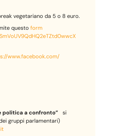
-break vegetariano da 5 o 8 euro.
amite questo
form
tSmVoUV9QdHQ2eTZtd0wwcX
ps://www.facebook.com/
e politica a confronto”
si
dei gruppi parlamentari)
it