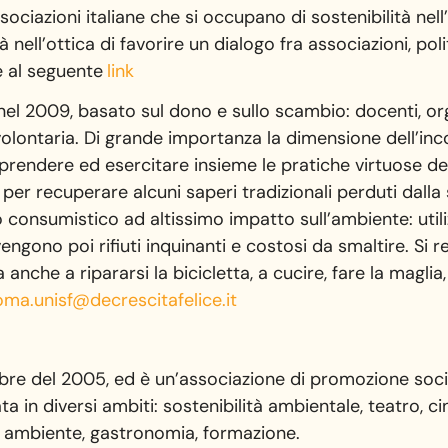
sociazioni italiane che si occupano di sostenibilità nell
à nell’ottica di favorire un dialogo fra associazioni, poli
e al seguente
link
l 2009, basato sul dono e sullo scambio: docenti, orga
lontaria. Di grande importanza la dimensione dell’inco
apprendere ed esercitare insieme le pratiche virtuose del
, per recuperare alcuni saperi tradizionali perduti dal
 consumistico ad altissimo impatto sull’ambiente: utili
engono poi rifiuti inquinanti e costosi da smaltire. Si r
 anche a ripararsi la bicicletta, a cucire, fare la maglia
oma.unisf@decrescitafelice.it
obre del 2005, ed è un’associazione di promozione so
 in diversi ambiti: sostenibilità ambientale, teatro, ci
a, ambiente, gastronomia, formazione.