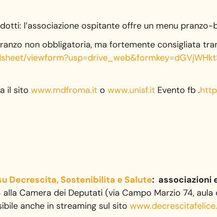
 ridotti: l’associazione ospitante offre un menu pranzo
 pranzo non obbligatoria, ma fortemente consigliata tr
dsheet/viewform?usp=
drive_web&formkey=
dGVjWHk
a il sito
www.mdfroma.it
o
www.unisf.it
Evento fb .
htt
u Decrescita, Sostenibilita e Salute
: associazioni 
 alla Camera dei Deputati (via Campo Marzio 74, aula 
isibile anche in streaming sul sito
www.decrescitafelice.