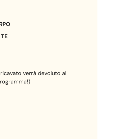
ORPO
 TE
 ricavato verrà devoluto al
l programma!)