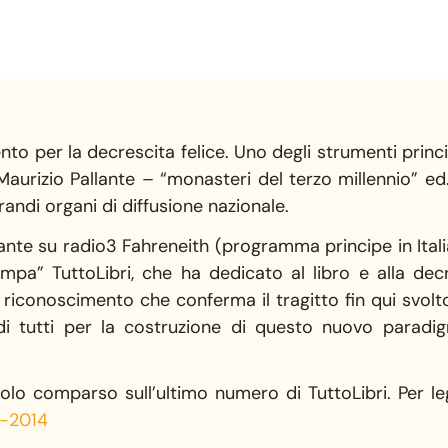
to per la decrescita felice. Uno degli strumenti princi
di Maurizio Pallante – “monasteri del terzo millennio” 
andi organi di diffusione nazionale.
lante su radio3 Fahreneith (programma principe in Italia 
mpa” TuttoLibri, che ha dedicato al libro e alla decr
 riconoscimento che conferma il tragitto fin qui svolt
di tutti per la costruzione di questo nuovo paradi
olo comparso sull’ultimo numero di TuttoLibri. Per leg
1-2014