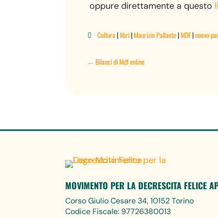
oppure direttamente a questo
Cultura
|
libri
|
Maurizio Pallante
|
MDF
|
nuovo pa

←
Bilanci di Mdf online
MOVIMENTO PER LA DECRESCITA FELICE A
Corso Giulio Cesare 34, 10152 Torino
Codice Fiscale: 97726380013