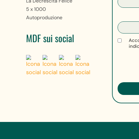
La Decrescita Felice
5 x 1000
Autoproduzione
MDF sui social
Acco
indi