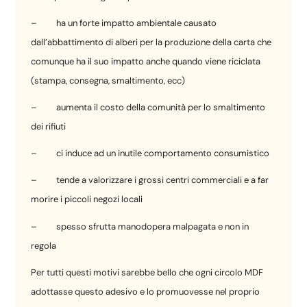
–
ha un forte impatto ambientale causato
dall’abbattimento di alberi per la produzione della carta che
comunque ha il suo impatto anche quando viene riciclata
(stampa, consegna, smaltimento, ecc)
–
aumenta il costo della comunità per lo smaltimento
dei rifiuti
–
ci induce ad un inutile comportamento consumistico
–
tende a valorizzare i grossi centri commerciali e a far
morire i piccoli negozi locali
–
spesso sfrutta manodopera malpagata e non in
regola
Per tutti questi motivi sarebbe bello che ogni circolo MDF
adottasse questo adesivo e lo promuovesse nel proprio