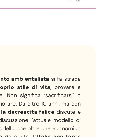
to ambientalista
si fa strada
roprio stile di vita
, provare a
 Non significa ‘sacrificarsi’ o
iorare. Da oltre 10 anni, ma con
la decrescita felice
discute e
iscussione l’attuale modello di
dello che oltre che economico
a della vita.
L’Italia con tante