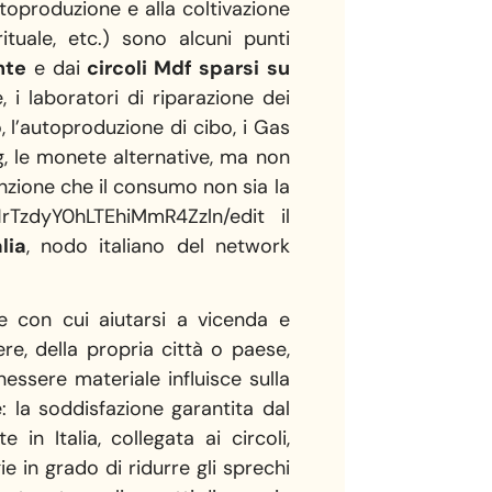
utoproduzione e alla coltivazione
irituale, etc.) sono alcuni punti
nte
e dai
circoli Mdf sparsi su
 i laboratori di riparazione dei
 l’autoproduzione di cibo, i Gas
ing, le monete alternative, ma non
vinzione che il consumo non sia la
1rTzdyY0hLTEhiMmR4Zzln/edit il
lia
, nodo italiano del network
e con cui aiutarsi a vicenda e
ere, della propria città o paese,
nessere materiale influisce sulla
e: la soddisfazione garantita dal
n Italia, collegata ai circoli,
e in grado di ridurre gli sprechi