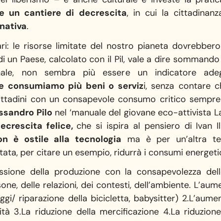
he un cantiere di decrescita
, in cui la cittadina
nativa
.
vari: le risorse limitate del nostro pianeta dovrebb
 di un Paese, calcolato con il Pil, vale a dire sommando
ale, non sembra più essere un indicatore adeg
se consumiamo più beni o serviz
i, senza contare c
cittadini con un consapevole consumo critico sempre
ssandro Pilo
nel ‘manuale del giovane eco-attivista 
ecrescita felice,
che si ispira al pensiero di Ivan I
on è ostile alla tecnologia
ma è per un’altra tecn
ata, per citare un esempio, ridurrà i consumi energetic
ssessione della produzione con la consapevolezza dell
sone, delle relazioni, dei contesti, dell’ambiente. L’au
aggi/ riparazione della bicicletta, babysitter) 2.L’au
ità 3.La riduzione della mercificazione 4.La riduzio