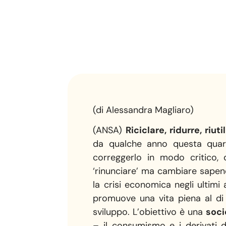
(di Alessandra Magliaro)
(ANSA)
Riciclare, ridurre, riuti
da qualche anno questa qua
correggerlo in modo critico, d
‘rinunciare’ ma cambiare sapend
la crisi economica negli ultimi 
promuove una vita piena al d
sviluppo. L’obiettivo è una
soci
– il consumismo e i derivati d