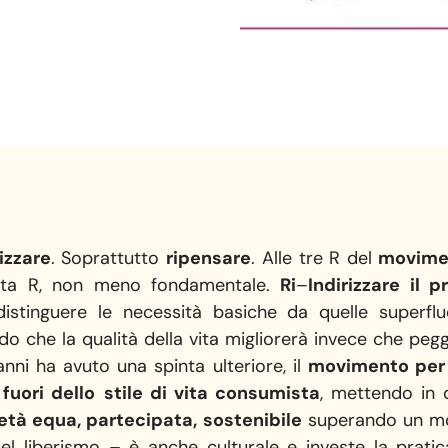
lizzare
. Soprattutto
ripensare
. Alle tre R del
movimen
rta R, non meno fondamentale.
Ri
–
Indirizzare il p
istinguere le necessità basiche da quelle superflue.
o che la qualità della vita migliorerà invece che pegg
anni ha avuto una spinta ulteriore, il
movimento per 
i
fuori dello
stile di vita consumista
, mettendo in d
età equa, partecipata, sostenibile
superando un mo
el liberismo – è anche culturale e investe la pratic