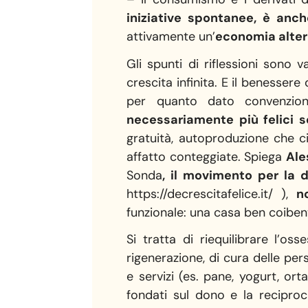
iniziative spontanee, è anc
attivamente un’
economia alter
Gli spunti di riflessioni sono 
crescita infinita. E il benessere
per quanto dato convenzion
necessariamente più felici 
gratuità, autoproduzione che 
affatto conteggiate. Spiega
Ale
Sonda
, il movimento per la d
https://decrescitafelice.it/ ),
n
funzionale: una casa ben coibent
Si tratta di riequilibrare l’o
rigenerazione, di cura delle per
e servizi (es. pane, yogurt, ort
fondati sul dono e la reciproc