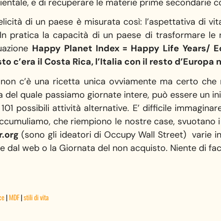
ientale, e di recuperare le materie prime secondarie c
elicità di un paese è misurata così: l’aspettativa di vit
. In pratica la capacità di un paese di trasformare le 
quazione
Happy Planet Index = Happy Life Years/ E
to c’era il Costa Rica, l’Italia con il resto d’Europa
: non c’è una ricetta unica ovviamente ma certo che
a del quale passiamo giornate intere, può essere un inizi
01 possibili attività alternative. E’ difficile immagina
accumuliamo, che riempiono le nostre case, svuotano i 
.org
(sono gli ideatori di Occupy Wall Street) varie ini
e dal web o la Giornata del non acquisto. Niente di faci
ce
|
MDF
|
stili di vita