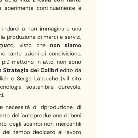
nza sperimenta continuamente e
ero indurci a non immaginare una
 la produzione di merci e servizi,
uato, visto che
non siamo
he tante azioni di condivisione,
 più mettono in atto, non sono
La
Strategia del Colibrì
edito da
llich e Serge Latouche (v.il sito
ologia, sostenibile, durevole,
i.
e necessità di riproduzione, di
mento dell’autoproduzione di beni
mento degli scambi non mercantili
ne del tempo dedicato al lavoro