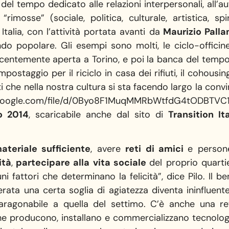
del tempo dedicato alle relazioni interpersonali, all’a
“rimosse” (sociale, politica, culturale, artistica, sp
alia, con l’attività portata avanti da
Maurizio Palla
ndo popolare. Gli esempi sono molti, le ciclo-officine,
centemente aperta a Torino, e poi la banca del tempo,
ompostaggio per il riciclo in casa dei rifiuti, il cohous
sti che nella nostra cultura si sta facendo largo la con
docs.google.com/file/d/0Byo8F1MuqMMRbWtfdG4tODBTVC
o 2014
, scaricabile anche dal sito di
Transition Ita
teriale sufficiente
, avere
reti di amici
e person
ità
,
partecipare alla vita sociale
del proprio quarti
 fattori che determinano la felicità”, dice Pilo. Il be
erata una certa soglia di agiatezza diventa ininfluent
agonabile a quella del settimo. C’è anche una rete i
che producono, installano e commercializzano tecnologi