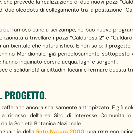
e, che prevede la realizzazione di due nuovi pozzi “Cald
i due oleodotti di collegamento tra la postazione “Cal
a del famoso cane a sei zampe, nel suo nuovo progra
ntenzionata a trivellare i pozzi “Caldarosa 2” e “Caldar
ta ambientale che naturalistico. E non solo: il progetto 
nnino Meridionale, già pericolosamente sottoposto al
he hanno inquinato corsi d’acqua, laghi e sorgenti.
e e solidarietà ai cittadini lucani e fermare questa t
L PROGETTO
.
 e zafferano ancora scarsamente antropizzato. E già so
a ridosso dell’area Sito di Interesse Comunitario 
i dalla Società Botanica Nazionale.
vaguardia della
Rete Natura 2000
, una rete ecologica 