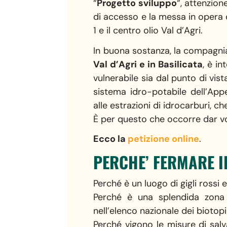
“
Progetto sviluppo
“, attenzion
di accesso e la messa in opera d
1 e il centro olio Val d’Agri.
In buona sostanza, la compagni
Val d’Agri e in Basilicata
, è i
vulnerabile sia dal punto di vis
sistema idro-potabile dell’Appe
alle estrazioni di idrocarburi, c
È per questo che occorre dar voc
Ecco la
petizione online
.
PERCHE’ FERMARE I
Perché è un luogo di gigli rossi
Perché è una splendida zona 
nell’elenco nazionale dei biotop
Perché vigono le misure di sal