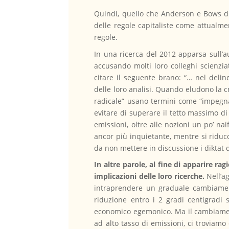
Quindi, quello che Anderson e Bows di
delle regole capitaliste come attualm
regole.
In una ricerca del 2012 apparsa sull’a
accusando molti loro colleghi scienzia
citare il seguente brano: “… nel deline
delle loro analisi. Quando eludono la cr
radicale” usano termini come “impegnati
evitare di superare il tetto massimo di
emissioni, oltre alle nozioni un po’ na
ancor più inquietante, mentre si riduco
da non mettere in discussione i diktat 
In altre parole, al fine di apparire ra
implicazioni delle loro ricerche.
Nell’a
intraprendere un graduale cambiamento
riduzione entro i 2 gradi centigradi s
economico egemonico. Ma il cambiamento
ad alto tasso di emissioni, ci troviamo