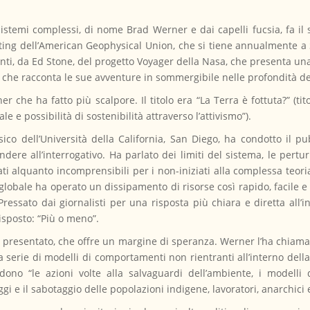
istemi complessi, di nome Brad Werner e dai capelli fucsia, fa il s
eeting dell’American Geophysical Union, che si tiene annualmente a 
anti, da Ed Stone, del progetto Voyager della Nasa, che presenta un
, che racconta le sue avventure in sommergibile nelle profondità d
r che ha fatto più scalpore. Il titolo era “La Terra è fottuta?” (ti
e e possibilità di sostenibilità attraverso l’attivismo”).
fisico dell’Università della California, San Diego, ha condotto il 
ere all’interrogativo. Ha parlato dei limiti del sistema, le perturba
dati alquanto incomprensibili per i non-iniziati alla complessa teor
 globale ha operato un dissipamento di risorse così rapido, facile e
Pressato dai giornalisti per una risposta più chiara e diretta all’i
isposto: “Più o meno”.
o presentato, che offre un margine di speranza. Werner l’ha chiama
serie di modelli di comportamenti non rientranti all’interno della c
dono “le azioni volte alla salvaguardi dell’ambiente, i modelli d
i e il sabotaggio delle popolazioni indigene, lavoratori, anarchici e a