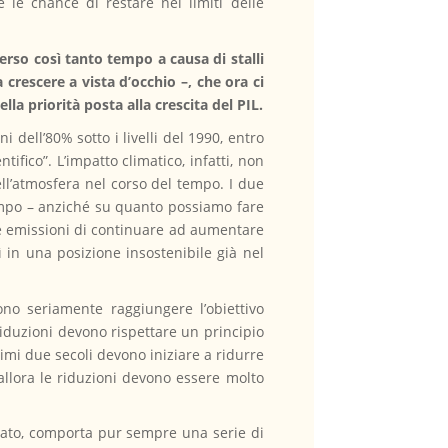
e le chance di restare nei limiti delle
erso così tanto tempo a causa di stalli
 crescere a vista d’occhio –, che ora ci
ella priorità posta alla crescita del PIL.
 dell’80% sotto i livelli del 1990, entro
ifico”. L’impatto climatico, infatti, non
l’atmosfera nel corso del tempo. I due
tempo – anziché su quanto possiamo fare
stre emissioni di continuare ad aumentare
ì in una posizione insostenibile già nel
no seriamente raggiungere l’obiettivo
riduzioni devono rispettare un principio
mi due secoli devono iniziare a ridurre
allora le riduzioni devono essere molto
ificato, comporta pur sempre una serie di