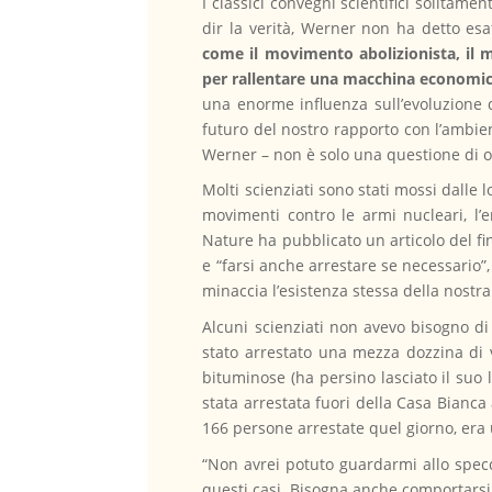
I classici convegni scientifici solitam
dir la verità, Werner non ha detto es
come il movimento abolizionista, il mo
per rallentare una macchina economic
una enorme influenza sull’evoluzione d
futuro del nostro rapporto con l’ambie
Werner – non è solo una questione di 
Molti scienziati sono stati mossi dalle l
movimenti contro le armi nucleari, l’
Nature ha pubblicato un articolo del fin
e “farsi anche arrestare se necessario”
minaccia l’esistenza stessa della nostra
Alcuni scienziati non avevo bisogno di
stato arrestato una mezza dozzina di 
bituminose (ha persino lasciato il su
stata arrestata fuori della Casa Bianca
166 persone arrestate quel giorno, era 
“Non avrei potuto guardarmi allo specc
questi casi. Bisogna anche comportarsi 