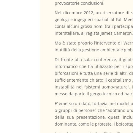
provocatorie conclusioni.
Nel dicembre 2012, un ricercatore di s
geologi e ingegneri spaziali al Fall M
conta alcuni grossi nomi tra i partecip
interstellare, al regista James Cameron
Ma è stato proprio l’intervento di Werne
inutilità della gestione ambientale global
Di fronte alla sala conferenze, il geo
informatico che ha utilizzato per rispond
biforcazioni e tutta una serie di altri 
sufficientemente chiaro: il capitalismo
instabilità nei “sistemi uomo-natura”. 
messo da parte il gergo tecnico ed ha r
E’ emerso un dato, tuttavia, nel modell
o gruppi di persone” che “adottano una 
della sua presentazione, questi inclu
dominante, come le proteste, i boicottagg