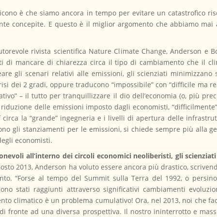
cono è che siamo ancora in tempo per evitare un catastrofico ris
ente concepite. E questo è il miglior argomento che abbiamo mai
utorevole rivista scientifica Nature Climate Change, Anderson e 
ti di mancare di chiarezza circa il tipo di cambiamento che il cl
are gli scenari relativi alle emissioni, gli scienziati minimizzan
isi dei 2 gradi, oppure traducono “impossibile” con “difficile ma r
vo” – il tutto per tranquillizzare il dio dell’economia (o, più pre
 riduzione delle emissioni imposto dagli economisti, “difficilmente
if circa la “grande” ingegneria e i livelli di apertura delle infras
no gli stanziamenti per le emissioni, si chiede sempre più alla ge
degli economisti.
gionevoli all’interno dei circoli economici neoliberisti, gli scienz
gosto 2013, Anderson ha voluto essere ancora più drastico, scrive
. “Forse al tempo del Summit sulla Terra del 1992, o persino ver
ono stati raggiunti attraverso significativi cambiamenti evoluzion
 climatico è un problema cumulativo! Ora, nel 2013, noi che facc
 di fronte ad una diversa prospettiva. Il nostro ininterrotto e mas