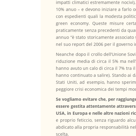
impatti climatici estremamente nocivi), 
10% anuo – e devono iniziare a farlo 
con espedienti quali la modesta politi
green economy. Queste misure certa
praticamente senza precedenti da quand
annuo “è stato storicamente associato 
nel suo report del 2006 per il governo i
Neanche dopo il crollo dell’Unione Sovi
riduzione media di circa il 5% ma nell’
hanno avuto un calo di circa il 7% tra i
hanno continuato a salire). Stando ai da
Stati Uniti, ad esempio, hanno sperim
peggiore crisi economica dei tempi mo
Se vogliamo evitare che, per raggiungere
essere gestita attentamente attravers
USA, in Europa e nelle altre nazioni ri
e proprio feticcio, senza riguardo al
abdicato alla propria responsabilità nel
scelta.