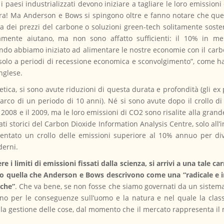
i paesi industrializzati devono iniziare a tagliare le loro emission
ora! Ma Anderson e Bows si spingono oltre e fanno notare che que
ca dei prezzi del carbone o soluzioni green-tech solitamente sosten
mente aiutano, ma non sono affatto sufficienti: il 10% in m
o abbiamo iniziato ad alimentare le nostre economie con il carbone.
solo a periodi di recessione economica e sconvolgimento”, come h
nglese.
etica, si sono avute riduzioni di questa durata e profondità (gli e
arco di un periodo di 10 anni). Né si sono avute dopo il crollo di 
l 2008 e il 2009, ma le loro emissioni di CO2 sono risalite alla grand
ti storici del Carbon Dioxide Information Analysis Centre, solo all
entato un crollo delle emissioni superiore al 10% annuo per div
derni.
 i limiti di emissioni fissati dalla scienza, si arrivi a una tale c
o quella che Anderson e Bows descrivono come una “radicale e i
cche”
. Che va bene, se non fosse che siamo governati da un sistema
cuno per le conseguenze sull’uomo e la natura e nel quale la clas
la gestione delle cose, dal momento che il mercato rappresenta il m