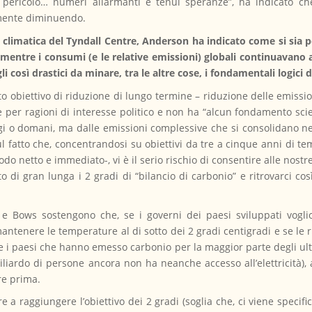
el pericolo… numeri allarmanti e tenui speranze”, ha indicato ch
amente diminuendo.
 climatica del Tyndall Centre, Anderson ha indicato come si sia p
– mentre i consumi (e le relative emissioni) globali continuavano a
i così drastici da minare, tra le altre cose, i fondamentali logici d
obiettivo di riduzione di lungo termine – riduzione delle emissioni
per ragioni di interesse politico e non ha “alcun fondamento scient
 o domani, ma dalle emissioni complessive che si consolidano nel
sul fatto che, concentrandosi su obiettivi da tre a cinque anni di 
odo netto e immediato-, vi è il serio rischio di consentire alle no
 di gran lunga i 2 gradi di “bilancio di carbonio” e ritrovarci cos
e Bows sostengono che, se i governi dei paesi sviluppati voglio
mantenere le temperature al di sotto dei 2 gradi centigradi e se le 
e i paesi che hanno emesso carbonio per la maggior parte degli ulti
iliardo di persone ancora non ha neanche accesso all’elettricità), 
re prima.
ire a raggiungere l’obiettivo dei 2 gradi (soglia che, ci viene spec