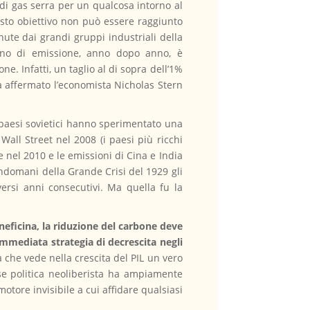
i di gas serra per un qualcosa intorno al
sto obiettivo non può essere raggiunto
ute dai grandi gruppi industriali della
eno di emissione, anno dopo anno, è
 Infatti, un taglio al di sopra dell’1%
a affermato l’economista Nicholas Stern
x paesi sovietici hanno sperimentato una
Wall Street nel 2008 (i paesi più ricchi
e nel 2010 e le emissioni di Cina e India
’indomani della Grande Crisi del 1929 gli
ersi anni consecutivi. Ma quella fu la
arneficina, la riduzione del carbone deve
mmediata strategia di decrescita negli
 che vede nella crescita del PIL un vero
se politica neoliberista ha ampiamente
otore invisibile a cui affidare qualsiasi