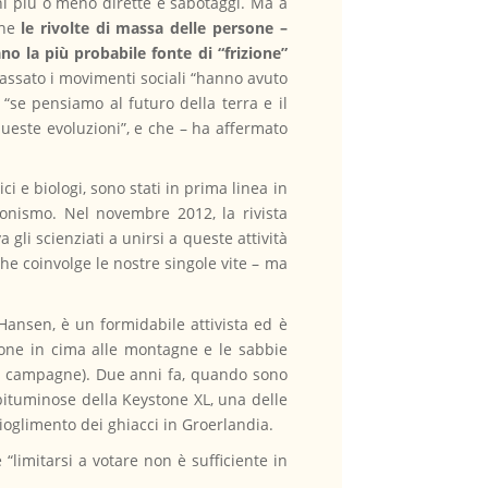
oni più o meno dirette e sabotaggi. Ma a
che
le rivolte di massa delle persone –
no la più probabile fonte di “frizione”
assato i movimenti sociali “hanno avuto
“se pensiamo al futuro della terra e il
ueste evoluzioni”, e che – ha affermato
ci e biologi, sono stati in prima linea in
ionismo. Nel novembre 2012, la rivista
gli scienziati a unirsi a queste attività
he coinvolge le nostre singole vite – ma
Hansen, è un formidabile attivista ed è
bone in cima alle montagne e le sabbie
ue campagne). Due anni fa, quando sono
 bituminose della Keystone XL, una delle
ioglimento dei ghiacci in Groerlandia.
limitarsi a votare non è sufficiente in