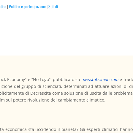
tico
|
Politica e partecipazione
|
Stili di
“Shock Economy” e “No Logo”, pubblicato su
newstatesman.com
e trad
posizione del gruppo di scienziati, determinati ad attuare azioni d
 esplicitamente di Decrescita come soluzione di uscita dalle problema
film sul potere rivoluzione del cambiamento climatico.
ta economica sta uccidendo il pianeta? Gli esperti climatici hanno 