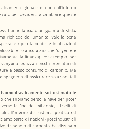
caldamento globale, ma non all’interno
 avuto per deciderci a cambiare queste
Bows hanno lanciato un guanto di sfida,
ima richiede dall’umanità. Vale la pena
o spesso e ripetutamente le implicazioni
ealizzabile”, o ancora anziché “urgente e
cisamente, la finanza). Per esempio, per
” vengono ipotizzati picchi prematuri di
trutture a basso consumo di carbonio. Ma
oingegneria di assicurare soluzioni tali
iati hanno drasticamente sottostimato le
ndo che abbiamo perso la nave per poter
so la fine del millennio, i livelli di
ali all’interno del sistema politico ed
iamo parte di nazioni (post)industriali
sivo dispendio di carbonio, ha dissipato