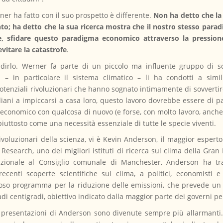
ner ha fatto con il suo prospetto è differente.
Non ha detto che la 
o; ha detto che la sua ricerca mostra che il nostro stesso par
te, sfidare questo paradigma economico attraverso la pressio
vitare la catastrofe
.
 dirlo. Werner fa parte di un piccolo ma influente gruppo di sci
i – in particolare il sistema climatico – li ha condotti a simi
potenziali rivoluzionari che hanno sognato intimamente di sovvertir
iani a impiccarsi a casa loro, questo lavoro dovrebbe essere di pa
 economico con qualcosa di nuovo (e forse, con molto lavoro, anch
iuttosto come una necessità essenziale di tutte le specie viventi.
voluzionari della scienza, vi è Kevin Anderson, il maggior esperto
esearch, uno dei migliori istituti di ricerca sul clima della Gran
azionale al Consiglio comunale di Manchester, Anderson ha tras
ecenti scoperte scientifiche sul clima, a politici, economisti e
roso programma per la riduzione delle emissioni, che prevede un
adi centigradi, obiettivo indicato dalla maggior parte dei governi pe
e presentazioni di Anderson sono divenute sempre più allarmanti. 