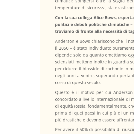
climatici: spingersi oltre la soglia d
temperature di sicurezza, sta drastic
Con la sua collega Alice Bows, esperta
politici e deboli politiche climatiche 
troviamo di fronte alla necessità di tagl
Anderson e Bows chiariscono che il noto 
il 2050 – è stato individuato puramente 
dipende solo da quanto emettiamo oggi
scienziati mettono inoltre in guardia 
per ridurre il biossido di carbonio in m
negli anni a venire, superando pertanto
corso di questo secolo.
Questo è il motivo per cui Anderson 
concordato a livello internazionale di 
di equità (ossia, fondamentalmente, ch
prima di quei paesi in cui più di un m
più drastiche e devono essere affronta
Per avere il 50% di possibilità di riusc