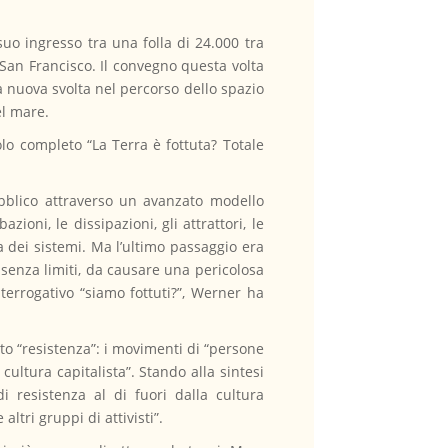
uo ingresso tra una folla di 24.000 tra
San Francisco. Il convegno questa volta
a nuova svolta nel percorso dello spazio
el mare.
tolo completo “La Terra è fottuta? Totale
pubblico attraverso un avanzato modello
zioni, le dissipazioni, gli attrattori, le
ia dei sistemi. Ma l’ultimo passaggio era
 senza limiti, da causare una pericolosa
nterrogativo “siamo fottuti?”, Werner ha
to “resistenza”: i movimenti di “persone
ultura capitalista”. Stando alla sintesi
i resistenza al di fuori dalla cultura
ltri gruppi di attivisti”.