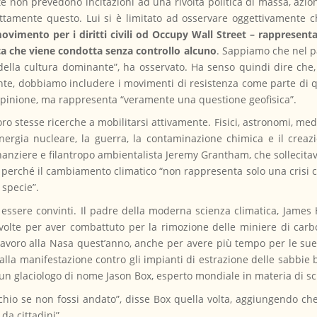
ente non prevedono incitazioni ad una rivolta politica di massa, azi
attamente questo. Lui si è limitato ad osservare oggettivamente 
vimento per i diritti civili od Occupy Wall Street – rappresenta
a che viene condotta senza controllo alcuno
. Sappiamo che nel p
ella cultura dominante”, ha osservato. Ha senso quindi dire che, 
nte, dobbiamo includere i movimenti di resistenza come parte di q
opinione, ma rappresenta “veramente una questione geofisica”.
oro stesse ricerche a mobilitarsi attivamente. Fisici, astronomi, medi
energia nucleare, la guerra, la contaminazione chimica e il creaz
anziere e filantropo ambientalista Jeremy Grantham, che sollecitava 
, perché il cambiamento climatico “non rappresenta solo una crisi c
 specie”.
 essere convinti. Il padre della moderna scienza climatica, James 
volte per aver combattuto per la rimozione delle miniere di car
o lavoro alla Nasa quest’anno, anche per avere più tempo per le s
 alla manifestazione contro gli impianti di estrazione delle sabbie
un glaciologo di nome Jason Box, esperto mondiale in materia di sc
hio se non fossi andato”, disse Box quella volta, aggiungendo che “
da cittadini”.