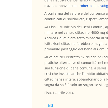
dalla risposta del Demanio – riguardo l
d’azione nonviolenta:
roberto.lepera@
A conferma del valore e del consenso att
comunicati di solidarietà, rispettivamen
«A Pisa il Municipio dei Beni Comuni, ag
militare nel centro cittadino, 4000 mq d
Andrea Gallo” è ora sotto minaccia di s
istituzioni cittadine farebbero meglio 
probabile passaggio del bene al Comu
«Il valore del Distretto 42 risiede nel co
pratiche alternative di comunità, nel m
sua funzione di bene comune, a servizio
crisi che investe anche l’ambito abitati
cittadinanza intera, abbandonando la log
sogna da sol* è solo un sogno, se si so
Pisa, 1 aprile 2014
MDF
