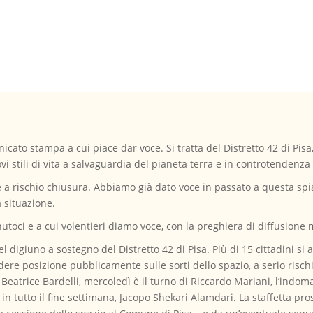
ato stampa a cui piace dar voce. Si tratta del Distretto 42 di Pisa
stili di vita a salvaguardia del pianeta terra e in controtendenza 
 a rischio chiusura. Abbiamo già dato voce in passato a questa spi
 situazione.
toci e a cui volentieri diamo voce, con la preghiera di diffusione 
el digiuno a sostegno del Distretto 42 di Pisa. Più di 15 cittadini si
ndere posizione pubblicamente sulle sorti dello spazio, a serio ris
ì Beatrice Bardelli, mercoledì è il turno di Riccardo Mariani, l’indom
in tutto il fine settimana, Jacopo Shekari Alamdari. La staffetta p