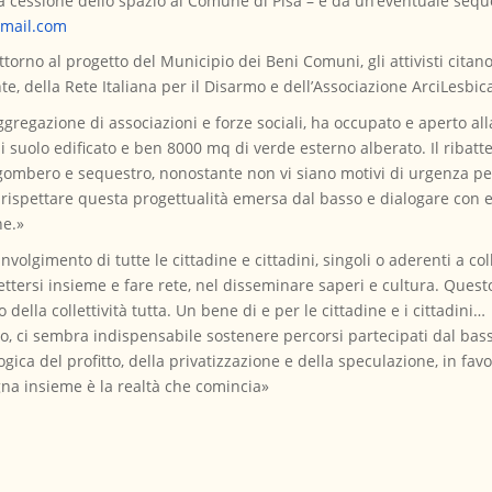
a cessione dello spazio al Comune di Pisa – e da un’eventuale seque
gmail.com
orno al progetto del Municipio dei Beni Comuni, gli attivisti citano d
te, della Rete Italiana per il Disarmo e dell’Associazione ArciLesbica
gregazione di associazioni e forze sociali, ha occupato e aperto alla 
i suolo edificato e ben 8000 mq di verde esterno alberato. Il ribatte
gombero e sequestro, nonostante non vi siano motivi di urgenza per 
a rispettare questa progettualità emersa dal basso e dialogare con 
ne.»
involgimento di tutte le cittadine e cittadini, singoli o aderenti a co
ettersi insieme e fare rete, nel disseminare saperi e cultura. Ques
 della collettività tutta. Un bene di e per le cittadine e i cittadi
vo, ci sembra indispensabile sostenere percorsi partecipati dal bass
ica del profitto, della privatizzazione e della speculazione, in favo
gna insieme è la realtà che comincia»