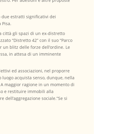
stro. Per adesioni e altre proposte
ue estratti significativi dei
 Pisa.
città gli spazi di un ex-distretto
zzato “Distretto 42” con il suo “Parco
un blitz delle forze dell’ordine. Le
essa, in attesa di un imminente
llettivi ed associazioni, nel proporre
to luogo acquista senso, dunque, nella
ni… A maggior ragione in un momento di
o e restituire immobili alla
re dell’aggregazione sociale.”Se si